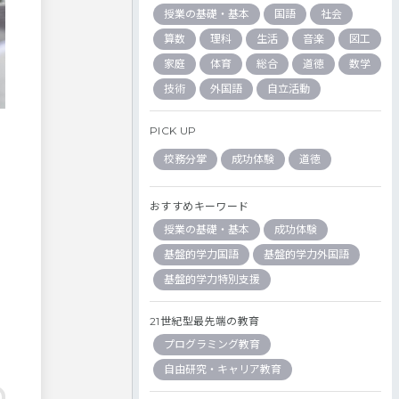
授業の基礎・基本
国語
社会
算数
理科
生活
音楽
図工
家庭
体育
総合
道徳
数学
技術
外国語
自立活動
PICK UP
校務分掌
成功体験
道徳
おすすめキーワード
授業の基礎・基本
成功体験
基盤的学力国語
基盤的学力外国語
基盤的学力特別支援
21世紀型最先端の教育
プログラミング教育
自由研究・キャリア教育