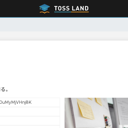
知る。
0uMyMjVHnj8K