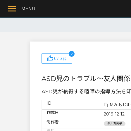
MENU
2
いいね
ASD児のトラブル〜友人関係
ASD児が納得する喧嘩の指導方法を
ID
M2c1yTGF
作成日
2019-12-12
制作者
赤井真美子