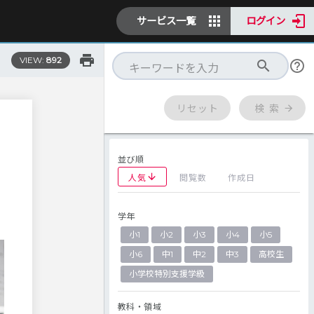
サービス一覧
ログイン
VIEW:
892
リセット
検 索
並び順
人気
閲覧数
作成日
学年
小1
小2
小3
小4
小5
小6
中1
中2
中3
高校生
小学校特別支援学級
教科・領域