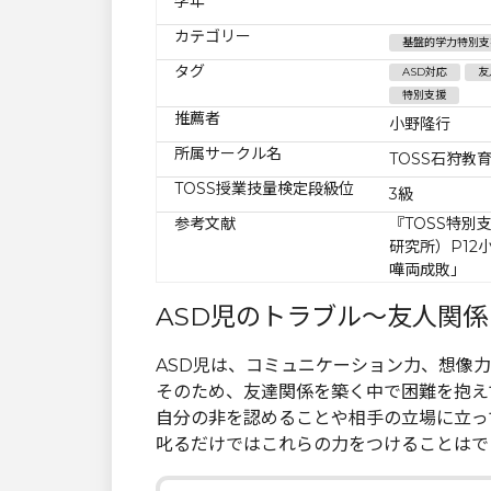
学年
カテゴリー
基盤的学力特別支
タグ
ASD対応
友
特別支援
推薦者
小野隆行
所属サークル名
TOSS石狩教
TOSS授業技量検定段級位
3級
参考文献
『TOSS特別
研究所）P12
嘩両成敗」
ASD児のトラブル〜友人関係
ASD児は、コミュニケーション力、想像
そのため、友達関係を築く中で困難を抱え
自分の非を認めることや相手の立場に立っ
叱るだけではこれらの力をつけることはで