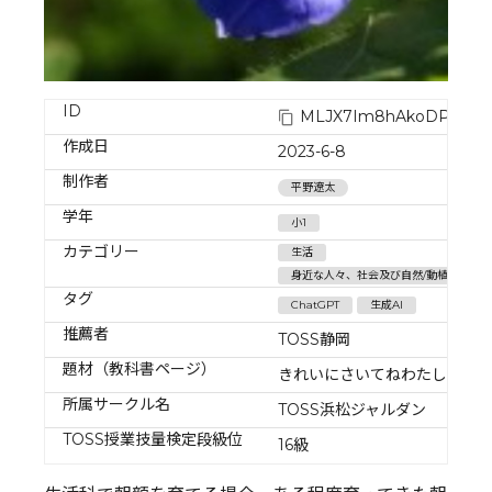
ID
MLJX7Im8hAkoDPEvW
作成日
2023-6-8
制作者
平野遼太
学年
小1
カテゴリー
生活
身近な人々、社会及び自然/動植物の飼
タグ
ChatGPT
生成AI
推薦者
TOSS静岡
題材（教科書ページ）
きれいにさいてねわたしのお
所属サークル名
TOSS浜松ジャルダン
TOSS授業技量検定段級位
16級