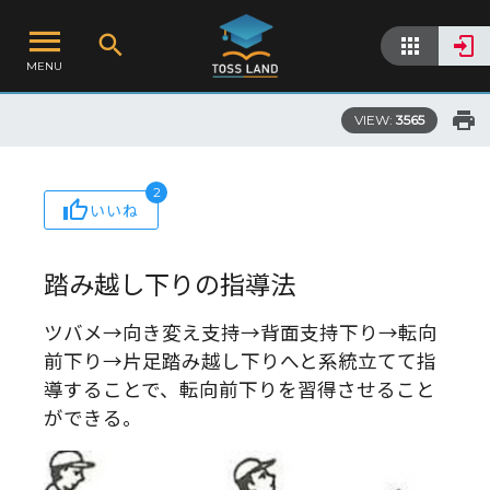
MENU
VIEW:
3565
2
いいね
踏み越し下りの指導法
ツバメ→向き変え支持→背面支持下り→転向
前下り→片足踏み越し下りへと系統立てて指
導することで、転向前下りを習得させること
ができる。