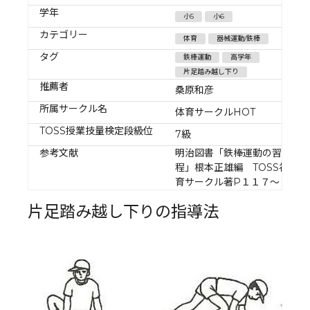
学年
小5
小6
カテゴリー
体育
器械運動/鉄棒
タグ
鉄棒運動
高学年
片足踏み越し下り
推薦者
桑原和彦
所属サークル名
体育サークルHOT
TOSS授業技量検定段級位
7級
参考文献
明治図書「鉄棒運動の習熟過
程」根本正雄編 TOSS福井教
育サークル著P１１７～１２４
片足踏み越し下りの指導法