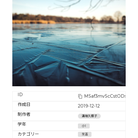
ID
MSaf3mvScCstODscm
作成日
2019-12-12
制作者
溝端久輝子
学年
小1
カテゴリー
生活