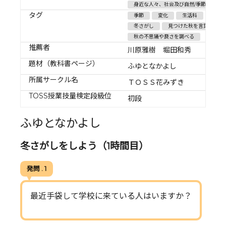
身近な人々、社会及び自然/季節の変化
タグ
季節
変化
生活科
冬見
冬さがし
見つけた秋を言葉で表す
秋の不思議や良さを調べる
推薦者
川原雅樹 堀田和秀
題材（教科書ページ）
ふゆとなかよし
所属サークル名
ＴＯＳＳ花みずき
TOSS授業技量検定段級位
初段
ふゆとなかよし
冬さがしをしよう（1時間目）
発問 . 1
最近手袋して学校に来ている人はいますか？