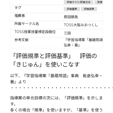
評価テスト/評価方法
授業の基礎・
タグ
評価基準
評価規準
推薦者
原田朋哉
所属サークル名
TOSS大阪みおつくし
TOSS授業技量検定段級位
三段
参考文献
『学習指導案「基礎用語」事
弘幸・著』
「評価規準と評価基準」 評価の
「きじゅん」を使いこなす
以下、『学習指導案「基礎用語」事典 板倉弘幸・
著』より
・・・・・・・・・・・・・・・・・・・・・・・・・
指導案の単元目標の次には、「評価規準」を示しま
す。
多くの場合「規準」を使いますが、「基準」を使う