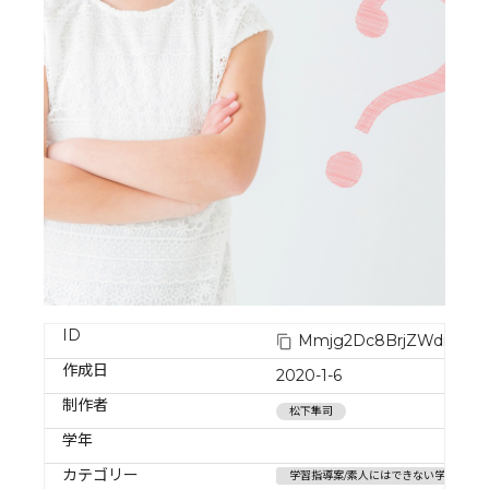
ID
Mmjg2Dc8BrjZWdnkHr
作成日
2020-1-6
制作者
松下隼司
学年
カテゴリー
学習指導案/素人にはできない学習指導