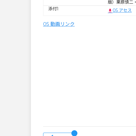
版）栗原慎二
添付1
05 アセス
05 動画リンク