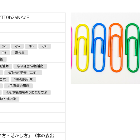
YTT0h2aNAcF
小3
小4
小5
小6
中3
高校生
級
別活動
学級経営/学級活動
4月/校内研修（OJT）
営案
5月/校内研究
5月/職層の研修
6月/学級崩壊の予防と対応①
予防と対応②
い方・活かし方』（本の森出