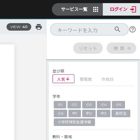
サービス一覧
ログイン
VIEW:
40
リセット
検 索
並び順
人気
閲覧数
作成日
学年
し
小1
小2
小3
小4
小5
小6
中1
中2
中3
高校生
し
小学校特別支援学級
教科・領域