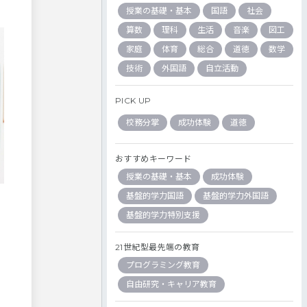
授業の基礎・基本
国語
社会
算数
理科
生活
音楽
図工
家庭
体育
総合
道徳
数学
技術
外国語
自立活動
PICK UP
校務分掌
成功体験
道徳
おすすめキーワード
授業の基礎・基本
成功体験
基盤的学力国語
基盤的学力外国語
基盤的学力特別支援
21世紀型最先端の教育
プログラミング教育
自由研究・キャリア教育