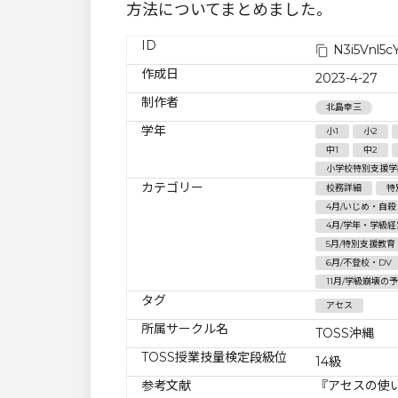
方法についてまとめました。
ID
N3i5Vnl5c
作成日
2023-4-27
制作者
北島幸三
学年
小1
小2
中1
中2
小学校特別支援学
カテゴリー
校務詳細
特
4月/いじめ・自殺
4月/学年・学級経
5月/特別支援教育
6月/不登校・DV
11月/学級崩壊の
タグ
アセス
所属サークル名
TOSS沖縄
TOSS授業技量検定段級位
14級
参考文献
『アセスの使