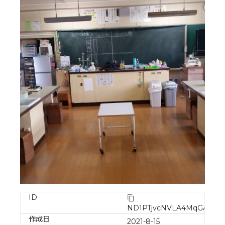
ID
ND1PTjvcNVLA4MqGAPW
作成日
2021-8-15