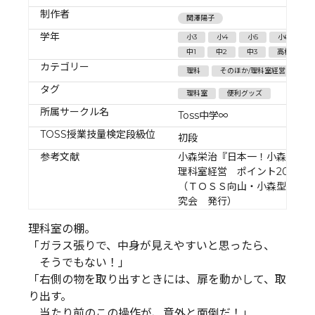
制作者
関澤陽子
学年
小3
小4
小5
小6
中1
中2
中3
高校生
カテゴリー
理科
そのほか/理科室経営
タグ
理科室
便利グッズ
所属サークル名
Toss中学∞
TOSS授業技量検定段級位
初段
参考文献
小森栄治『日本一！小森栄治
理科室経営 ポイント200』
（ＴＯＳＳ向山・小森型理科
究会 発行）
理科室の棚。
「ガラス張りで、中身が見えやすいと思ったら、
そうでもない！」
「右側の物を取り出すときには、扉を動かして、取
り出す。
当たり前のこの操作が、意外と面倒だ！」