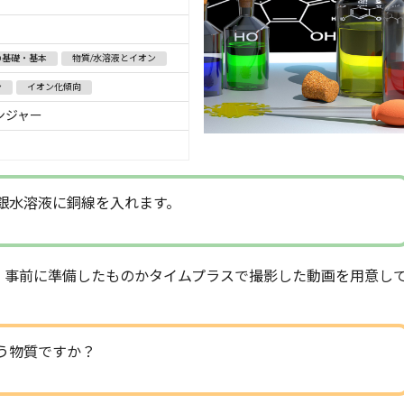
の基礎・基本
物質/水溶液とイオン
ン
イオン化傾向
ンジャー
銀水溶液に銅線を入れます。
、事前に準備したものかタイムプラスで撮影した動画を用意し
う物質ですか？