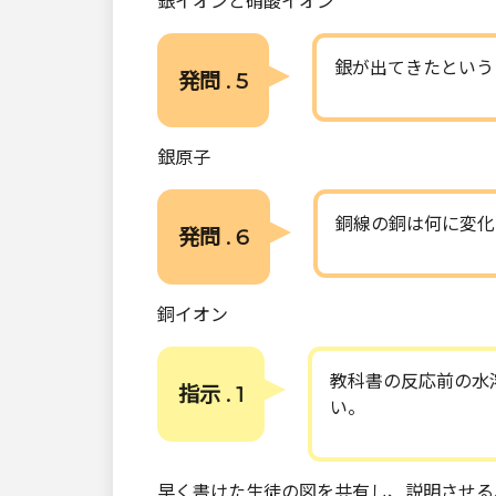
銀イオンと硝酸イオン
銀が出てきたという
発問 . 5
銀原子
銅線の銅は何に変化
発問 . 6
銅イオン
教科書の反応前の水
指示 . 1
い。
早く書けた生徒の図を共有し、説明させる