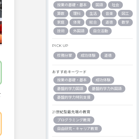
授業の基礎・基本
国語
社会
算数
理科
生活
音楽
図工
家庭
体育
総合
道徳
数学
技術
外国語
自立活動
PICK UP
校務分掌
成功体験
道徳
おすすめキーワード
授業の基礎・基本
成功体験
基盤的学力国語
基盤的学力外国語
て
基盤的学力特別支援
21世紀型最先端の教育
プログラミング教育
自由研究・キャリア教育