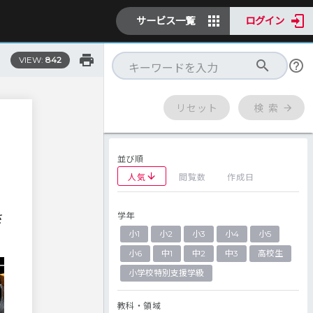
サービス一覧
ログイン
VIEW:
842
リセット
検 索
並び順
人気
閲覧数
作成日
学年
さ
小1
小2
小3
小4
小5
小6
中1
中2
中3
高校生
小学校特別支援学級
教科・領域