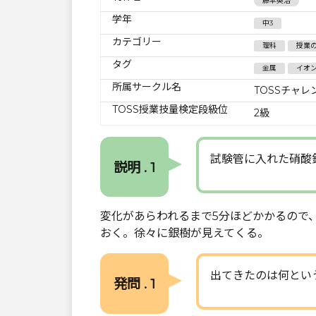
藤本英治
学年
中3
カテゴリー
理科
授業
タグ
金属
イオ
所属サークル名
TOSSチャレ
TOSS授業技量検定段級位
2級
試験管に入れた硝酸
説明 . 1
変化があらわれるまで5分ほどかかるので
おく。徐々に銀樹が見えてくる。
出てきたのは何とい
発問 . 1