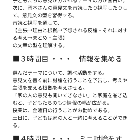
子どもたちの意見が分かれるテーマの方が面白い。
次に、岡本さんの意見文を音読したり視写したりし
て、意見文の型を習得する。
音読と視写を通して、
【主張→理由と根拠→予想される反論・それに対す
る考え→まとめ・主張】
の文章の型を理解する。
■３時間目 ・・・ 情報を集める
選んだテーマについて、調べ活動をする。
意見文を書く前に討論を行うことを予告し、考えや
主張を支える根拠を考えさせる。
「家の人の意見も聞いてきなさい」と家庭を巻き込
むと、子どもたちのもつ情報の幅が広がる。
授業は、金曜日の行うことがお勧めである。
土日に、子どもは家の人と一緒に考えることができ
る。
■４時間目 ・・・ ミニ討論をす