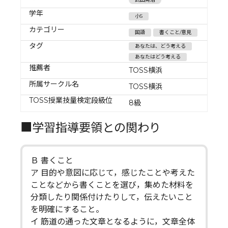
学年
小5
カテゴリー
国語
書くこと/意見
タグ
あなたは、どう考える
あなたはどう考える
推薦者
TOSS横浜
所属サークル名
TOSS横浜
TOSS授業技量検定段級位
8級
■学習指導要領との関わり
Ｂ 書くこと
ア 目的や意図に応じて，感じたことや考えた
ことなどから書くことを選び，集めた材料を
分類したり関係付けたりして，伝えたいこと
を明確にすること。
イ 筋道の通った文章となるように，文章全体