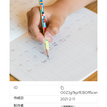
ID
O0ZJgTkjzfEBOff5cxmc
作成日
2021-2-11
制作者
武田晃治