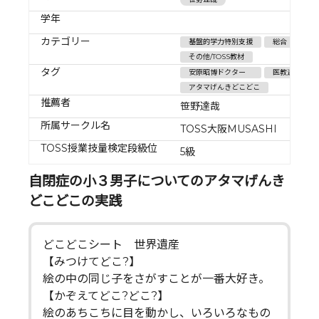
学年
カテゴリー
基盤的学力特別支援
総合
その他/TOSS教材
タグ
安原昭博ドクター
医教連携
アタマげんきどこどこ
推薦者
笹野達哉
所属サークル名
TOSS大阪MUSASHI
TOSS授業技量検定段級位
5級
自閉症の小３男子についてのアタマげんき
どこどこの実践
どこどこシート 世界遺産
【みつけてどこ?】
絵の中の同じ子をさがすことが一番大好き。
【かぞえてどこ?どこ?】
絵のあちこちに目を動かし、いろいろなもの