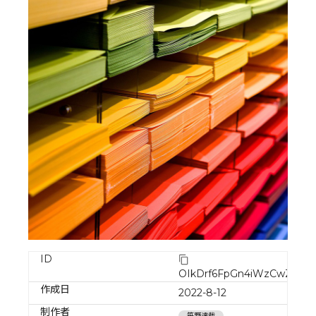
ID
OIkDrf6FpGn4iWzCwZwD
作成日
2022-8-12
制作者
笹野達哉