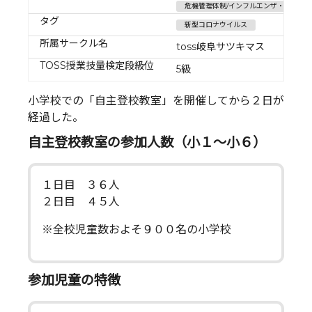
危機管理体制/インフルエンザ・感染性
タグ
新型コロナウイルス
所属サークル名
toss岐阜サツキマス
TOSS授業技量検定段級位
5級
小学校での「自主登校教室」を開催してから２日が
経過した。
自主登校教室の参加人数（小１〜小６）
１日目 ３６人
２日目 ４５人
※全校児童数およそ９００名の小学校
参加児童の特徴