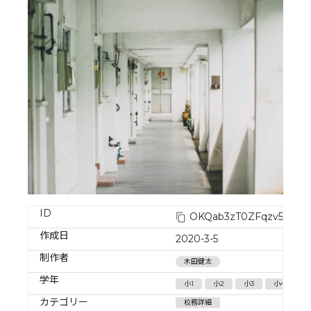
ID
OKQab3zT0ZFqzv5lBJv
作成日
2020-3-5
制作者
木田健太
学年
小1
小2
小3
小4
小
カテゴリー
校務詳細