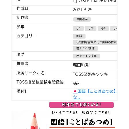
OKR41naD8MfB0nZJsM
作成日
2021-8-25
制作者
津田泰至
学年
小1
小2
小3
小4
小
カテゴリー
国語
伝統的な言語文化と国語の特質/言語の
書くこと/創作
タグ
オンライン授業
推薦者
堀田和秀
所属サークル名
TOSS淡路キツツキ
TOSS授業技量検定段級位
5級
添付1
国語【ことばあつめ】 ナレ
なし