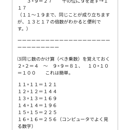
３×９＝２７ 十の位に９を足す→１
１７
（１１〜１９まで、同じことが成り立ちます
が、１３と１７の倍数がわかると便利で
す。）
ーーーーーーーーーーーーーーーーーーーー
ーーーーーーーーー
⑶同じ数のかけ算（べき乗数）を覚えておく
２×２＝４ 〜 ９×９＝８１、 １０×１０
＝１００ これは簡単。
１１×１１＝１２１
１２×１２＝１４４
１３×１３＝１６９
１４×１４＝１９６
１５×１５＝２２５
１６×１６＝２５６（コンピュータでよく見
る数字）