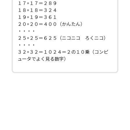
１７×１７＝２８９
１８×１８＝３２４
１９×１９＝３６１
２０×２０＝４００（かんたん）
・・・・
２５×２５＝６２５（ニコニコ ろくニコ）
・・・・
３２×３２＝１０２４＝２の１０乗（コンピ
ュータでよく見る数字）