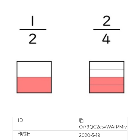
ID
Oi79QG2a5vWAfPMivbuo
作成日
2020-5-19