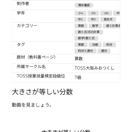
制作者
酒井基成
学年
小4
小5
小6
中1
中2
中3
高校生
カテゴリー
算数
数学
数と計算/数
数と式/式の計算
数学Ⅰ/数と式
タグ
算数
分数
約分
約分と通分
通分
題材（教科書ページ）
算数
所属サークル名
TOSS大阪みおつくし
TOSS授業技量検定段級位
7級
大きさが等しい分数
動画を見ましょう。