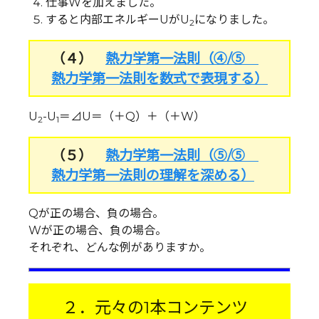
仕事Wを加えました。
すると内部エネルギーUがU
になりました。
2
（４）
熱力学第一法則（④/⑤
熱力学第一法則を数式で表現する）
U
-U
＝⊿U＝（＋Q）＋（＋W）
2
1
（５）
熱力学第一法則（⑤/⑤
熱力学第一法則の理解を深める）
Qが正の場合、負の場合。
Wが正の場合、負の場合。
それぞれ、どんな例がありますか。
２．元々の1本コンテンツ