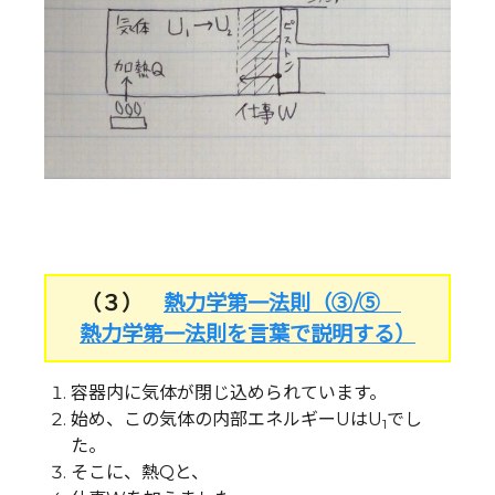
（３）
熱力学第一法則（③/⑤
熱力学第一法則を言葉で説明する）
容器内に気体が閉じ込められています。
始め、この気体の内部エネルギーUはU
でし
1
た。
そこに、熱Qと、