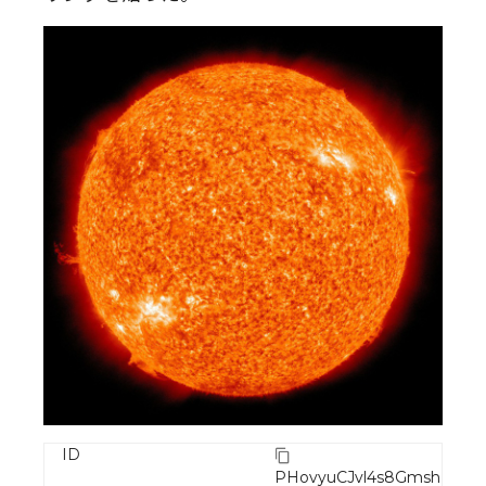
ID
PHovyuCJvl4s8GmshR8H