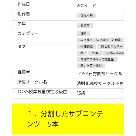
作成日
2024-1-14
制作者
佐々木基
学年
高校生
カテゴリー
理科
エネルギー/エネルギーと物質
タグ
物理領域
熱とエネルギー
熱
仕事
内部エネルギー
内部エネルギーの変化量
熱力学第一法則
推薦者
TOSS石狩教育サークル
所属サークル名
法則化高校サークル不易
TOSS授業技量検定段級位
13級
１．分割したサブコンテ
ンツ 5本