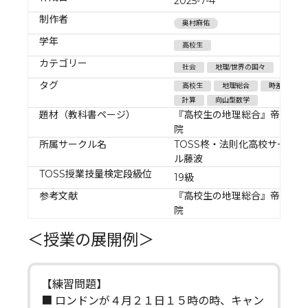
2025-7-4
制作者
奥村麻佑
学年
高校生
カテゴリー
社会
地理/世界の国々
タグ
高校生
地理総合
時差
計算
向山型数学
題材（教科書ページ）
『高校生の地理総合』帝国書
院
所属サークル名
TOSS柊・法則化高校サーク
ル藤波
TOSS授業技量検定段級位
19級
参考文献
『高校生の地理総合』帝国書
院
＜授業の展開例＞
【練習問題】
■ ロンドンが４月２１日１５時の時、キャン