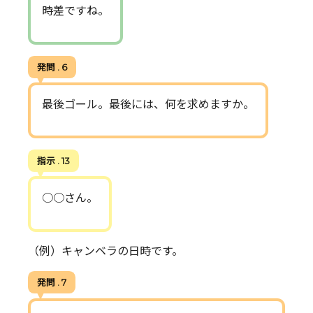
時差ですね。
発問 . 6
最後ゴール。最後には、何を求めますか。
指示 . 13
○○さん。
（例）キャンベラの日時です。
発問 . 7