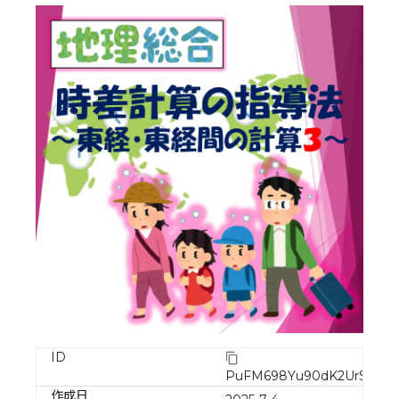
ID
PuFM698Yu90dK2UrSCq8
作成日