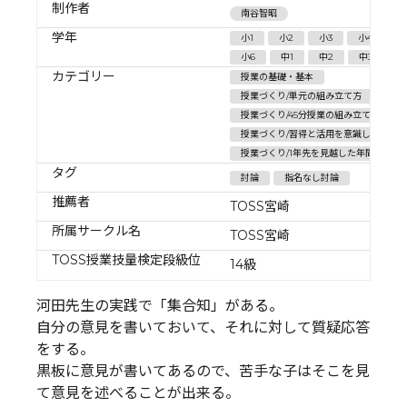
制作者
南谷智昭
学年
小1
小2
小3
小4
小
小6
中1
中2
中3
高
カテゴリー
授業の基礎・基本
授業づくり/単元の組み立て方
授業づくり/45分授業の組み立て方
授業づくり/習得と活用を意識した授業
授業づくり/1年先を見越した年間授業計
タグ
討論
指名なし討論
推薦者
TOSS宮崎
所属サークル名
TOSS宮崎
TOSS授業技量検定段級位
14級
河田先生の実践で「集合知」がある。
自分の意見を書いておいて、それに対して質疑応答
をする。
黒板に意見が書いてあるので、苦手な子はそこを見
て意見を述べることが出来る。