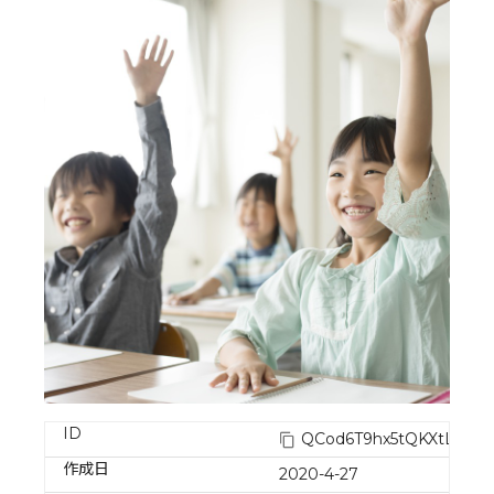
ID
QCod6T9hx5tQKXtLoAL
作成日
2020-4-27