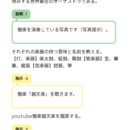
現存する世界最古のオーケストラである。
説明 . 1
雅楽を演奏している写真です（写真提示）。
それぞれの楽器の持つ意味と名前を教える。
【打、楽器】楽太鼓、鉦鼓、鞨鼓【管楽器】笙、篳
篥、龍笛【弦楽器】琵琶、箏
指示 . 4
雅楽「越天楽」を聴きます。
youtube雅楽越天楽を鑑賞する。
指示 . 5