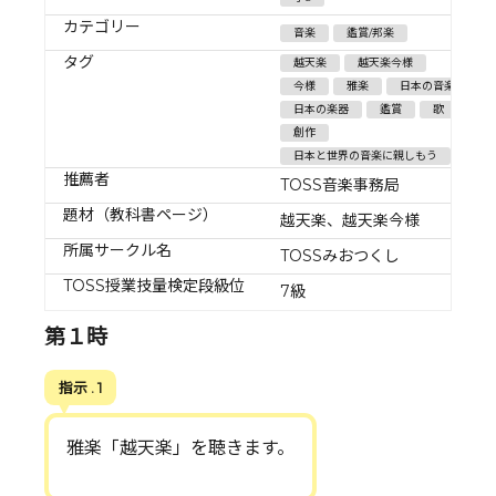
カテゴリー
音楽
鑑賞/邦楽
タグ
越天楽
越天楽今様
今様
雅楽
日本の音楽
日本の楽器
鑑賞
歌
創作
日本と世界の音楽に親しもう
推薦者
TOSS音楽事務局
題材（教科書ページ）
越天楽、越天楽今様
所属サークル名
TOSSみおつくし
TOSS授業技量検定段級位
7級
第１時
指示 . 1
雅楽「越天楽」を聴きます。