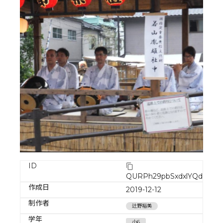
ID
QURPh29pbSxdxlYQdiIw
作成日
2019-12-12
制作者
辻野裕美
学年
小6