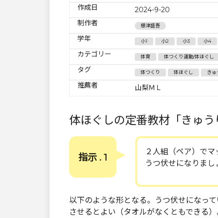
作成日
2024-9-20
制作者
根津盛吾
学年
小1
小2
小3
小4
カテゴリー
体育
体つくり運動/体ほぐし
タグ
体つくり
体ほぐし
きゅ
推薦者
山梨ＭＬ
体ほぐしの定番教材「きゅう
２人組（ペア）でマ
指示 . 1
うつ伏せになりまし
以下のような形となる。うつ伏せになって
させるとよい（タオルがなくともできる）