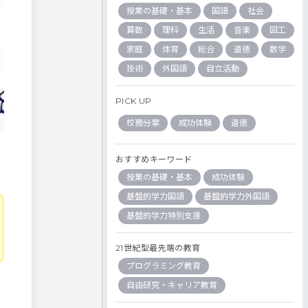
授業の基礎・基本
国語
社会
算数
理科
生活
音楽
図工
家庭
体育
総合
道徳
数学
技術
外国語
自立活動
PICK UP
校務分掌
成功体験
道徳
おすすめキーワード
授業の基礎・基本
成功体験
基盤的学力国語
基盤的学力外国語
基盤的学力特別支援
21世紀型最先端の教育
プログラミング教育
自由研究・キャリア教育