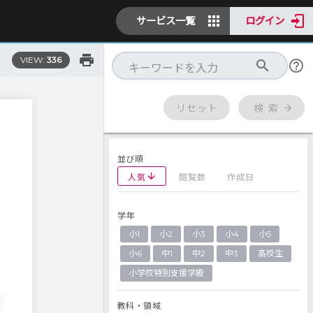
サービス一覧
ログイン
VIEW:
336
リセット
検 索
並び順
人気
閲覧数
作成日
学年
小1
小2
小3
小4
小5
定
小6
中1
中2
中3
高校生
小学校特別支援学級
教科・領域