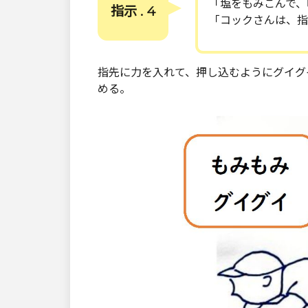
「塩をもみこんで、
指示 . 4
「コックさんは、指
指先に力を入れて、押し込むようにグイグ
める。