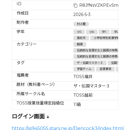
ID
R8JfNsVZKPEvSmourx1
作成日
2026-5-3
制作者
村上睦
学年
小5
小6
中1
中2
中
高校生
小学校特別支援学級
カテゴリー
国語
伝統的な言語文化と国語の特質/伝統的
伝統的な言語文化と国語の特質/言語の
タグ
ザ・伝国マスター３
伝国マスター
学習ゲーム
言語事項
教材ア
推薦者
TOSS福井
題材（教科書ページ）
ザ・伝国マスター３
所属サークル名
TOSS越前
TOSS授業技量検定段級位
11級
ログイン画面 ↓
https://ss945055.stars.ne.jp/Dencock3/index.html