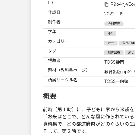
ID
R9o4hj4E
作成日
2022-1-15
制作者
今村隆春
学年
小5
カテゴリー
社会
公民/日
タグ
教育出版
米づ
推薦者
TOSS静岡
題材（教科書ページ）
教育出版 pp62,
所属サークル名
TOSS一向塾
概要
前時（第１時）に、子どもに家から米袋を
「お米はどこで、どんな風に作られている
資料集で、どの都道府県がどのぐらいの生
そして、第２時です。