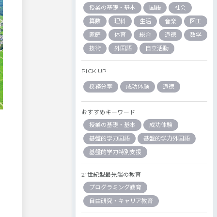
授業の基礎・基本
国語
社会
算数
理科
生活
音楽
図工
家庭
体育
総合
道徳
数学
技術
外国語
自立活動
PICK UP
校務分掌
成功体験
道徳
おすすめキーワード
授業の基礎・基本
成功体験
基盤的学力国語
基盤的学力外国語
基盤的学力特別支援
21世紀型最先端の教育
プログラミング教育
自由研究・キャリア教育