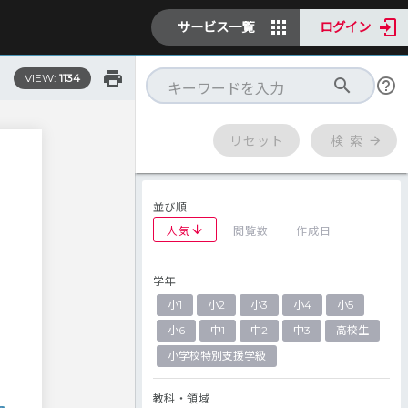
サービス一覧
ログイン
VIEW:
1134
リセット
検 索
並び順
人気
閲覧数
作成日
学年
小1
小2
小3
小4
小5
小6
中1
中2
中3
高校生
小学校特別支援学級
教科・領域