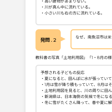
・高い建物があまりない。
・川が真ん中に流れている。
・小さい川も右の方に流れている。
なぜ、南魚沼市は米
発問 . 2
教科書の写真「土地利用図」「1・8月の
予想される子どもの反応
・夏になると、田んぼに水が張ってい
・1月は雪が降り積もっていて、8月は
・土地利用図を見ると、川の周りに田
・新潟県は、日本海側の気候で冬にな
・冬に雪がたくさん降って、春や夏に