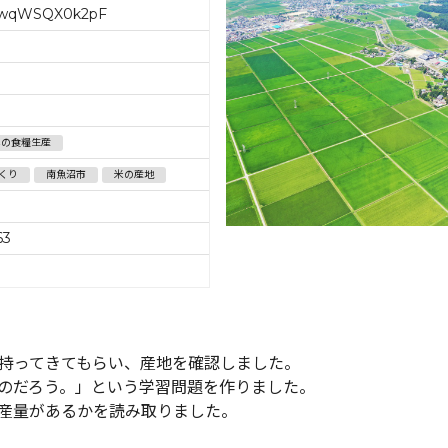
owqWSQX0k2pF
本の食糧生産
くり
南魚沼市
米の産地
63
持ってきてもらい、産地を確認しました。
のだろう。」という学習問題を作りました。
産量があるかを読み取りました。