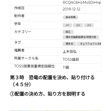
RCQ4G6HzMo5DiHnpTAjm
作成日
2019-12-12
制作者
森本和馬
学年
小1
小2
小3
カテゴリー
図工
酒井式描画指導法/空想の絵
タグ
酒井式
きょうりゅうとお散歩
推薦者
上木信弘
所属サークル名
TOSS越前
TOSS授業技量検定段級位
11級
第３時 恐竜の配置を決め、貼り付ける
（４５分）
①配置の決め方、貼り方を説明する