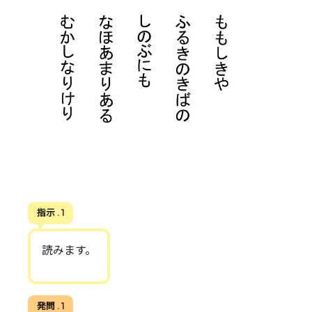
指示 . 1
読みます。
発問 . 1