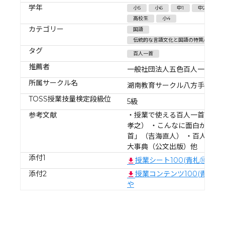
学年
小5
小6
中1
中2
中
高校生
小4
カテゴリー
国語
伝統的な言語文化と国語の特質/伝統的
タグ
百人一首
推薦者
一般社団法人五色百人一首協
所属サークル名
湖南教育サークル八方手裏剣
TOSS授業技量検定段級位
5級
参考文献
・授業で使える百人一首小話
孝之） ・こんなに面白かった
首」（吉海直人） ・百人一首
大事典（公文出版）他
添付1
授業シート100(青札⑱)も
添付2
授業コンテンツ100(青⑱)
や