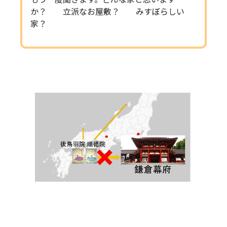
か？ 立派なお屋敷？ みすぼらしい
家？