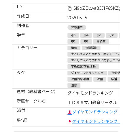
ID
Sl9pZELwa8JJ1F6SKZgG
作成日
2020-5-15
制作者
保坂雅幸
学年
小3
小4
小5
小6
中1
中2
中3
高校生
カテゴリー
道徳
特別活動
主として人との関わりに関すること/友情,信頼
主として人との関わりに関すること/相互理解,
学級経営/学級活動
タグ
ダイヤモンドランキング
学級活動
対話的な活動
対話
学活
授業
道徳
題材（教科書ページ）
ダイヤモンドランキング
所属サークル名
ＴＯＳＳ立川教育サークル
添付1
ダイヤモンドランキング その
添付2
ダイヤモンドランキング その