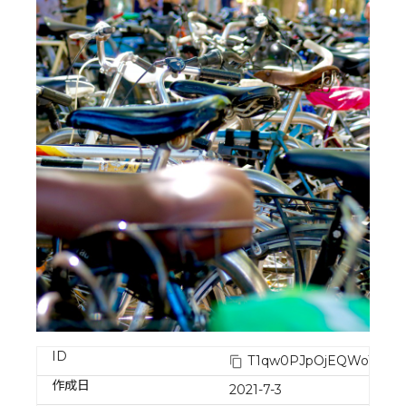
ID
T1qw0PJpOjEQWoTA3i5
作成日
2021-7-3