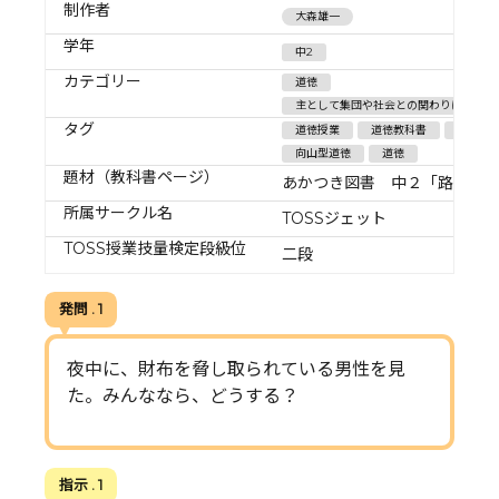
制作者
大森雄一
学年
中2
カテゴリー
道徳
主として集団や社会との関わりに関するこ
タグ
道徳授業
道徳教科書
中学道
向山型道徳
道徳
題材（教科書ページ）
あかつき図書 中２「路上に
所属サークル名
TOSSジェット
TOSS授業技量検定段級位
二段
発問 . 1
夜中に、財布を脅し取られている男性を見
た。みんななら、どうする？
指示 . 1