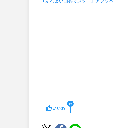
「ふれあい囲碁マスター」アプリへ
19
いいね