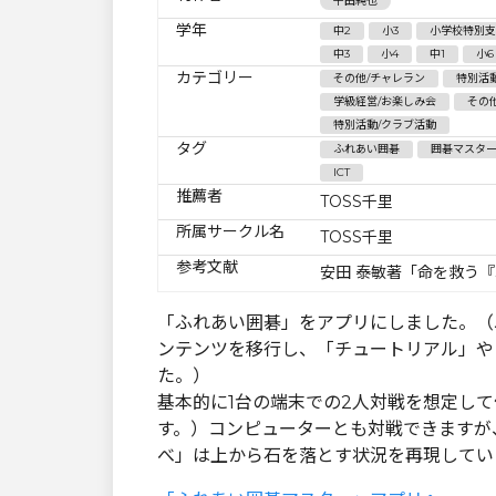
平田純也
学年
中2
小3
小学校特別支
中3
小4
中1
小6
カテゴリー
その他/チャレラン
特別活
学級経営/お楽しみ会
その
特別活動/クラブ活動
タグ
ふれあい囲碁
囲碁マスタ
ICT
推薦者
TOSS千里
所属サークル名
TOSS千里
参考文献
安田 泰敏著「命を救う
「ふれあい囲碁」をアプリにしました。（以
ンテンツを移行し、「チュートリアル」や
た。）
基本的に1台の端末での2人対戦を想定し
す。）コンピューターとも対戦できますが
べ」は上から石を落とす状況を再現してい