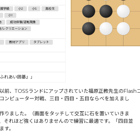
援学級
小2
小5
高校生
小1
動
成功体験/逆転現象
他/レクリエーション
ー
教材アプリ
タブレット
『ふれあい囲碁』」
前、TOSSランドにアップされていた福原正教先生のFlash
コンピューター対戦、三目・四目・五目ならべを加えまし
て作りました。（画面をタッチして交互に石を置いていきま
、それほど強くはありませんので練習に最適です。「四目並
ます。