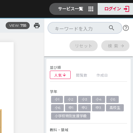
サービス一覧
ログイン
VIEW:
755
リセット
検 索
並び順
人気
閲覧数
作成日
学年
小1
小2
小3
小4
小5
小6
中1
中2
中3
高校生
小学校特別支援学級
教科・領域