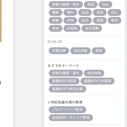
授業の基礎・基本
国語
社会
算数
理科
生活
音楽
図工
家庭
体育
総合
道徳
数学
技術
外国語
自立活動
PICK UP
校務分掌
成功体験
道徳
おすすめキーワード
授業の基礎・基本
成功体験
基盤的学力国語
基盤的学力外国語
コ
基盤的学力特別支援
21世紀型最先端の教育
プログラミング教育
自由研究・キャリア教育