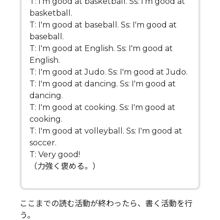
T: I'm good at basketball. Ss: I'm good at
basketball.
T: I'm good at baseball. Ss: I'm good at
baseball.
T: I'm good at English. Ss: I'm good at
English.
T: I'm good at Judo. Ss: I'm good at Judo.
T: I'm good at dancing. Ss: I'm good at
dancing.
T: I'm good at cooking. Ss: I'm good at
cooking.
T: I'm good at volleyball. Ss: I'm good at
soccer.
T: Very good!
（力強く褒める。）
ここまでの読む活動が終わったら、書く活動を行
う。