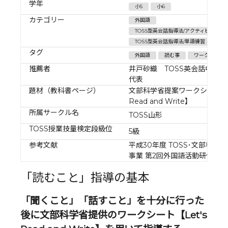
学年
小5
小6
カテゴリー
外国語
TOSS型英会話指導法/アクティビティ＆
TOSS型英会話指導法/単語練習
タグ
外国語
読む事
ワークシート
推薦者
井戸砂織 TOSS英会話中央事
代表
題材（教科書ページ）
文部科学省提案ワークシート【Le
Read and Write】
所属サークル名
TOSS山形
TOSS授業技量検定段級位
5級
参考文献
平成30年度 TOSS･文部科学
事業 第2回外国語活動研修会 
「読むこと」指導の基本
「聞くこと」「話すこと」を十分に行った
後に文部科学省提供のワークシート【Let's