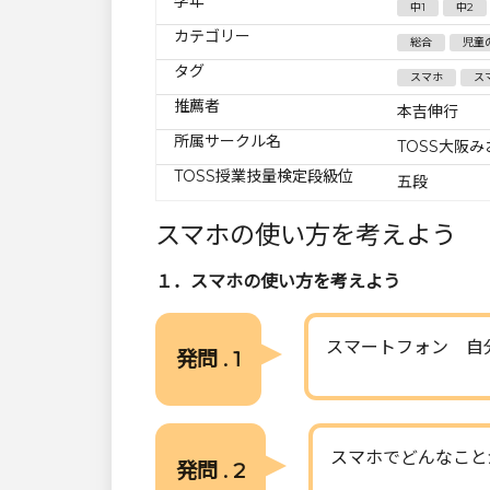
学年
中1
中2
カテゴリー
総合
児童
タグ
スマホ
ス
推薦者
本吉伸行
所属サークル名
TOSS大阪
TOSS授業技量検定段級位
五段
スマホの使い方を考えよう
１．スマホの使い方を考えよう
スマートフォン 自
発問 . 1
スマホでどんなこと
発問 . 2