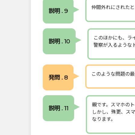
仲間外れにされたと
説明 . 9
このほかにも、ラ
説明 . 10
警察が入るような
このような問題の最
発問 . 8
親です。スマホのト
説明 . 11
しかし、殊更、ス
なります。