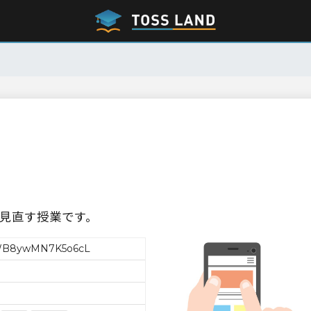
見直す授業です。
WB8ywMN7K5o6cL