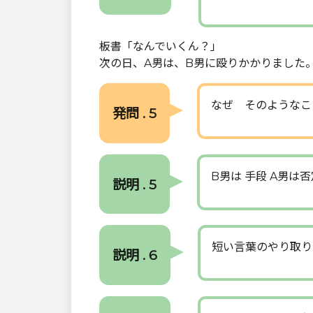
板書「なんでいくん？」
次の日、A男は、B男に殴りかかりました
なぜ そのようなこ
発問 . 5
B男は 手段 A男は
説明 . 5
短い言葉のやり取り
説明 . 6