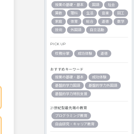
授業の基礎・基本
国語
社会
算数
理科
生活
音楽
図工
家庭
体育
総合
道徳
数学
技術
外国語
自立活動
PICK UP
校務分掌
成功体験
道徳
おすすめキーワード
授業の基礎・基本
成功体験
基盤的学力国語
基盤的学力外国語
基盤的学力特別支援
21世紀型最先端の教育
プログラミング教育
自由研究・キャリア教育