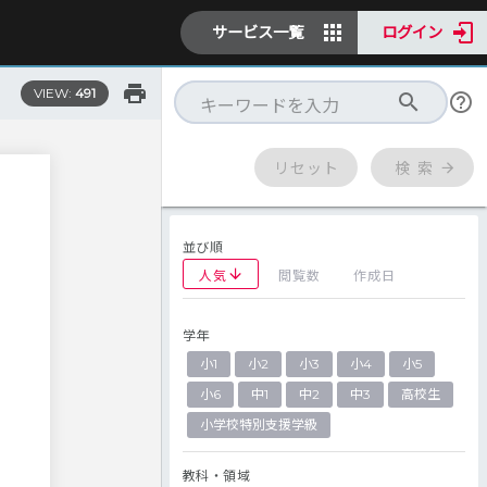
サービス一覧
ログイン
VIEW:
491
リセット
検 索
並び順
人気
閲覧数
作成日
学年
小1
小2
小3
小4
小5
小6
中1
中2
中3
高校生
小学校特別支援学級
教科・領域