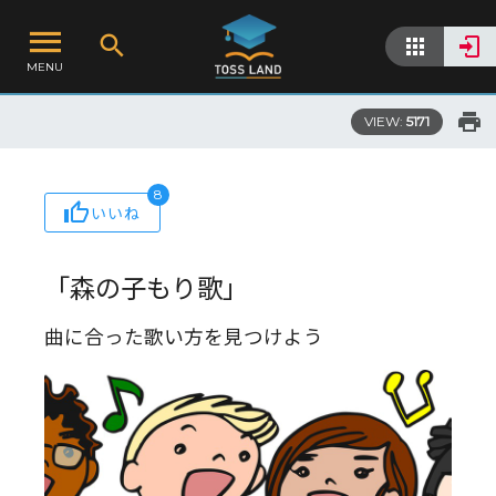
MENU
VIEW:
5171
8
いいね
「森の子もり歌」
曲に合った歌い方を見つけよう