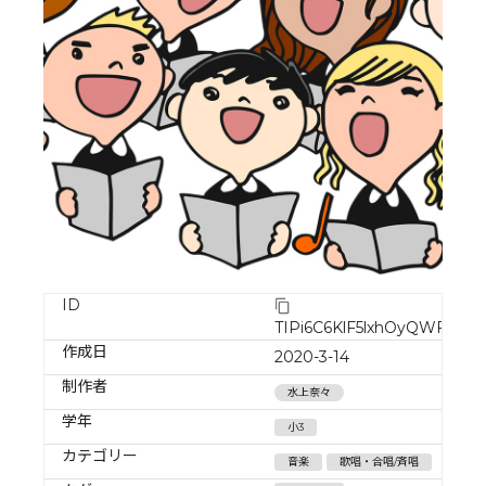
ID
TIPi6C6KlF5lxhOyQWF4
作成日
2020-3-14
制作者
水上奈々
学年
小3
カテゴリー
音楽
歌唱・合唱/斉唱