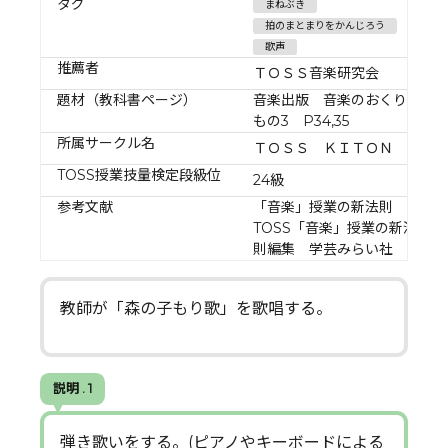
タグ
まねぶき
拍のまとまりをかんじろう
歌声
推薦者
ＴＯＳＳ音楽研究会
題材（教科書ページ）
音楽出版 音楽のおくり
もの3 P34,35
所属サークル名
ＴＯＳＳ ＫＩＴＯＮ
TOSS授業技量検定段級位
24級
参考文献
「音楽」授業の新法則
TOSS「音楽」授業の新法
則編集 学芸みらい社
教師が「森の子もり歌」を歌唱する。
説明 . 1
弾き歌いをする。(ピアノやキーボードによる