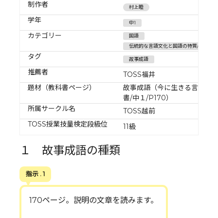
制作者
村上睦
学年
中1
カテゴリー
国語
伝統的な言語文化と国語の特質/伝統的
タグ
故事成語
推薦者
TOSS福井
題材（教科書ページ）
故事成語（今に生きる言葉）
書/中１/P170）
所属サークル名
TOSS越前
TOSS授業技量検定段級位
11級
１ 故事成語の種類
指示 . 1
170ページ。説明の文章を読みます。