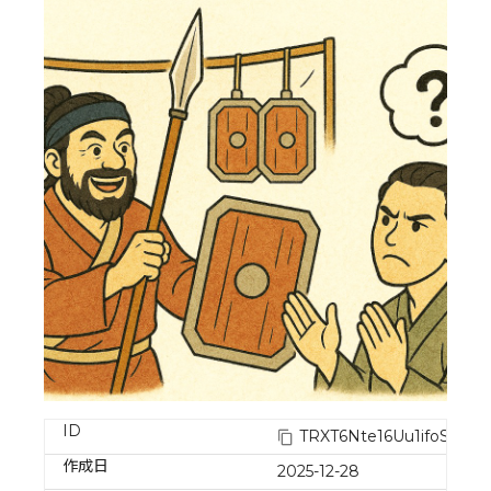
ID
TRXT6Nte16Uu1ifoSW1h
作成日
2025-12-28