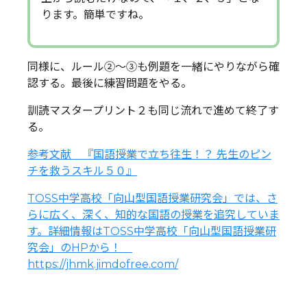
ります。簡単ですね。
同様に、ルール②～③も例題を一緒にやりながら確
認する。最後に練習問題をやる。
訓読マスタープリント２も同じ流れで進めて終了す
る。
参考文献 『国語授業で立ち往生！？ 先生のピン
チを救うスキル５０』
TOSS中学高校「向山型国語授業研究会」では、さ
らに広く、深く、知的な国語の授業を追究していま
す。詳細情報はTOSS中学高校「向山型国語授業研
究会」のHPから！
https://jhmk.jimdofree.com/