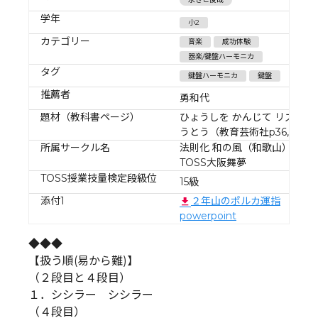
学年
小2
カテゴリー
音楽
成功体験
器楽/鍵盤ハーモニカ
タグ
鍵盤ハーモニカ
鍵盤
推薦者
勇和代
題材（教科書ページ）
ひょうしを かんじて リズムを
うとう（教育芸術社p36,37）
所属サークル名
法則化 和の風（和歌山）、
TOSS大阪舞夢
TOSS授業技量検定段級位
15級
添付1
２年山のポルカ運指
powerpoint
◆◆◆
【扱う順(易から難)】
（２段目と４段目）
１．シシラー シシラー
（４段目）