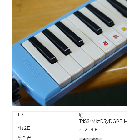
ID
TdSSrMktD3yDGPRiMTWZ
作成日
2021-9-6
制作者
永さこ俊哉