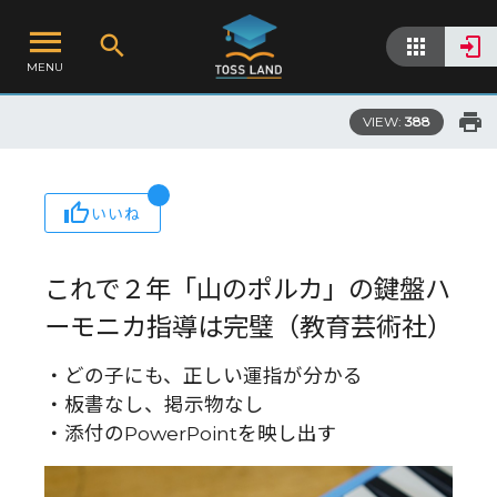
MENU
VIEW:
388
いいね
これで２年「山のポルカ」の鍵盤ハ
ーモニカ指導は完璧（教育芸術社）
・どの子にも、正しい運指が分かる
・板書なし、掲示物なし
・添付のPowerPointを映し出す