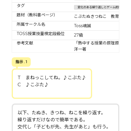
タグ
変化のある繰り返しとゲーム的要素を取
題材（教科書ページ）
こぶたぬきつねこ 教育芸術社
所属サークル名
Toss魂誠
TOSS授業技量検定段級位
27級
参考文献
「熱中する授業の原理原則は
洋一著
指示 . 1
T まねっこしてね。♪こぶた♪
C ♪こぶた♪
以下、たぬき、きつね、ねこを繰り返す。
繰り返すだけなので簡単である。
交代し「子どもが先、先生があと」も行う。