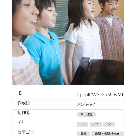
ID
TplCW7nkaMDvMRPuV2
作成日
2023-3-2
制作者
中山理恵
学年
小1
小2
小3
カテゴリー
音楽
歌唱・合唱/その他
校務