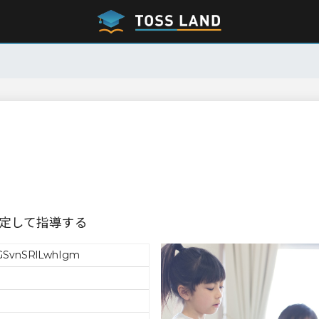
定して指導する
SvnSRlLwhIgm