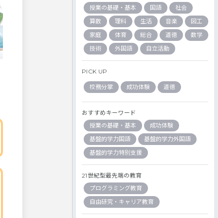
授業の基礎・基本
国語
社会
算数
理科
生活
音楽
図工
家庭
体育
総合
道徳
数学
技術
外国語
自立活動
PICK UP
校務分掌
成功体験
道徳
おすすめキーワード
授業の基礎・基本
成功体験
基盤的学力国語
基盤的学力外国語
基盤的学力特別支援
21世紀型最先端の教育
プログラミング教育
自由研究・キャリア教育