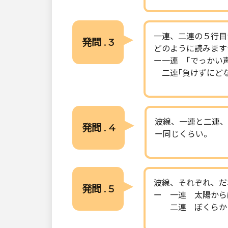
一連、二連の５行目
発問 . 3
どのように読みます
ー一連 ｢でっかい
二連｢負けずにどな
波線、一連と二連、
発問 . 4
ー同じくらい。
波線、それぞれ、だ
発問 . 5
ー 一連 太陽から
二連 ぼくらか