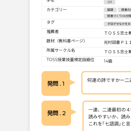
学年
小3
カテゴリー
国語
授業の
授業づくり/45分
タグ
夕日がせなかをお
推薦者
ＴＯＳＳ志士
題材（教科書ページ）
光村図書Ｐ１
所属サークル名
ＴＯＳＳ志士
TOSS授業技量検定段級位
14級
何連の詩ですかー二
発問 . 1
一連、二連最初の４
発問 . 2
読みやすいか、読み
これを｢七語調｣と