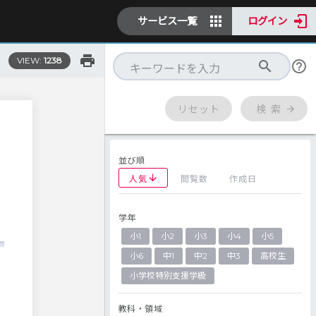
サービス一覧
ログイン
VIEW:
1238
リセット
検 索
並び順
人気
閲覧数
作成日
学年
小1
小2
小3
小4
小5
小6
中1
中2
中3
高校生
小学校特別支援学級
教科・領域