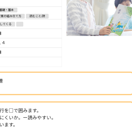
基礎・基本
授業の組み立て方
読むこと/詩
してくる
舞
１４
舞
連
行を□で囲みます。
にくいか。ー読みやすい。
言います。