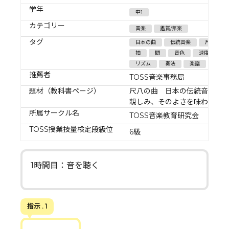
学年
中1
カテゴリー
音楽
鑑賞/邦楽
タグ
日本の曲
伝統音楽
尺八
拍
間
音色
速度
リズム
奏法
楽譜
推薦者
TOSS音楽事務局
題材（教科書ページ）
尺八の曲 日本の伝統音楽に
親しみ、そのよさを味わおう
所属サークル名
TOSS音楽教育研究会
TOSS授業技量検定段級位
6級
1時間目：音を聴く
指示 . 1