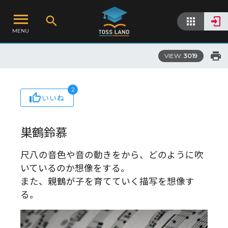
MENU
VIEW:
3019
2
いいね
巣鶴鈴慕
尺八の音色や音の動きをから、どのように吹
いているのか想像をする。
また、親鶴が子を育てていく描写を想像す
る。