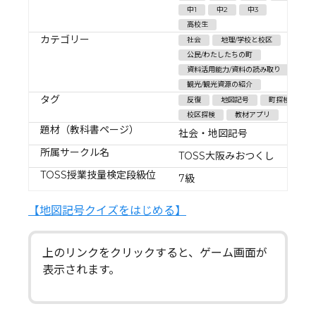
中1
中2
中3
高校生
カテゴリー
社会
地理/学校と校区
公民/わたしたちの町
資料活用能力/資料の読み取り
観光/観光資源の紹介
タグ
反復
地図記号
町探検
校区探検
教材アプリ
題材（教科書ページ）
社会・地図記号
所属サークル名
TOSS大阪みおつくし
TOSS授業技量検定段級位
7級
【地図記号クイズをはじめる】
上のリンクをクリックすると、ゲーム画面が
表示されます。