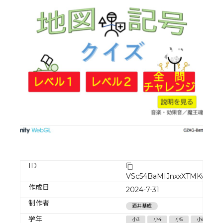
ID
VSc54BaMIJnxxXTMKvpJ
作成日
2024-7-31
制作者
酒井基成
学年
小3
小4
小5
小6