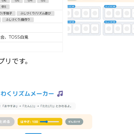
小6
小5
小4
小3
中3
り/手拍子
ふしづくり/リズム遊び
ふしづくり/曲作り
究会、TOSS白兎
プリです。