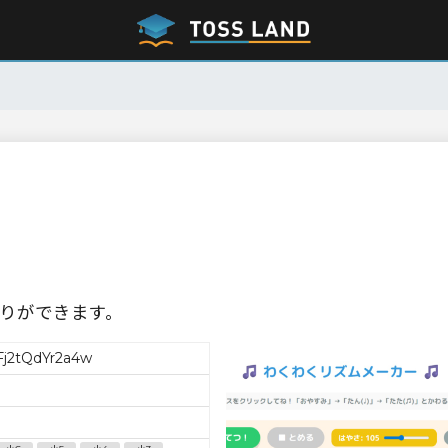
りができます。
j2tQdYr2a4w