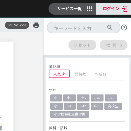
サービス一覧
ログイン
VIEW:
229
リセット
検 索
並び順
人気
閲覧数
作成日
学年
小1
小2
小3
小4
小5
小6
中1
中2
中3
高校生
小学校特別支援学級
教科・領域