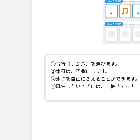
①音符（♩か♫）を選びます。
②休符は、空欄にします。
③速さを自由に変えることができます。
④再生したいときには、「▶さてっ！」