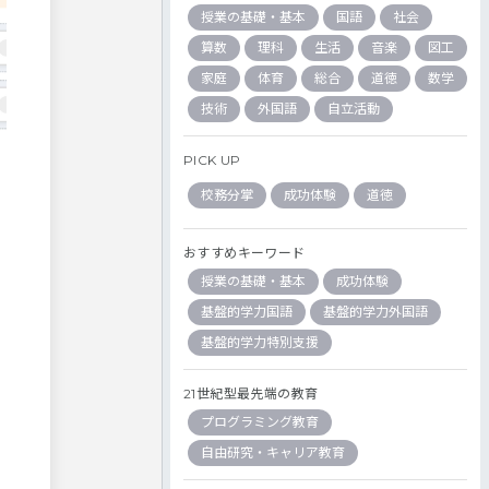
授業の基礎・基本
国語
社会
算数
理科
生活
音楽
図工
家庭
体育
総合
道徳
数学
技術
外国語
自立活動
PICK UP
校務分掌
成功体験
道徳
おすすめキーワード
授業の基礎・基本
成功体験
基盤的学力国語
基盤的学力外国語
基盤的学力特別支援
21世紀型最先端の教育
プログラミング教育
自由研究・キャリア教育