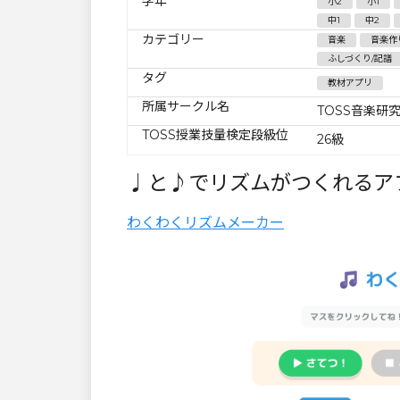
学年
小2
小1
中1
中2
カテゴリー
音楽
音楽作
ふしづくり/記譜
タグ
教材アプリ
所属サークル名
TOSS音楽研
TOSS授業技量検定段級位
26級
♩と♪でリズムがつくれるア
わくわくリズムメーカー