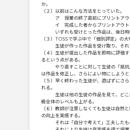
か。
（２）以前はこんな方法をとっていた。
ア 授業の終了直前にプリントアウト
イ 完成した者からプリントアウト、
いずれも受けとった作品は、後日時間
（３）TOSSで学ぶ中で「個別評定」の
生徒が作った作品を受け取り、それで
（４）生徒が提出した作品を即時に評価す
るという点がある。
やり直すことに対して生徒の「抵抗」
は作品を修正し、さらによい物にしようと
（５）早く終わった生徒が、遊ばずにさら
れる。
生徒は他の生徒の作品を見て、どこが
級全体のレベルも上がる。
（６）教師が注意しなくても生徒は自然と
の向上を実感する。
それは「自分で考えて」工夫したもの
それにより生徒は充実感を得て授業を