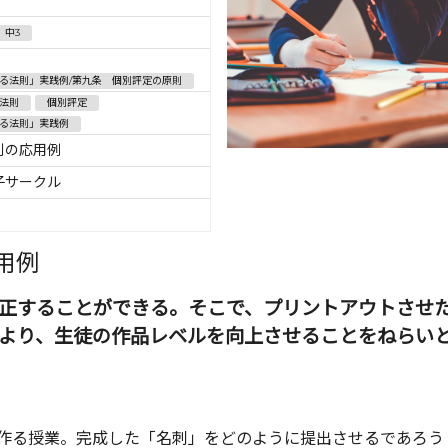
中3
る法則」実践例/第九条 個別評定の原則
法則
個別評定
る法則」実践例
則の応用例
子サークル
用例
正することができる。そこで、プリントアウトさせ
より、生徒の作品レベルを向上させることをねらい
作る授業。完成した「名刺」をどのように提出させるであろう