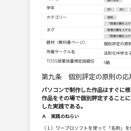
森川正彦
学年
中1
中2
カテゴリー
技術
「授業の腕を上げ
タグ
授業の腕を上げる
「授業の腕を上げ
題材（教科書ページ）
個別評定の原
所属サークル名
法則化中学太
TOSS授業技量検定段級位
5級
第九条 個別評定の原則の応
パソコンで制作した作品はすぐに修
作品をその場で個別評定することに
した実践である。
Ａ 実践のねらい
（１）ワープロソフトを使って「名刺」を