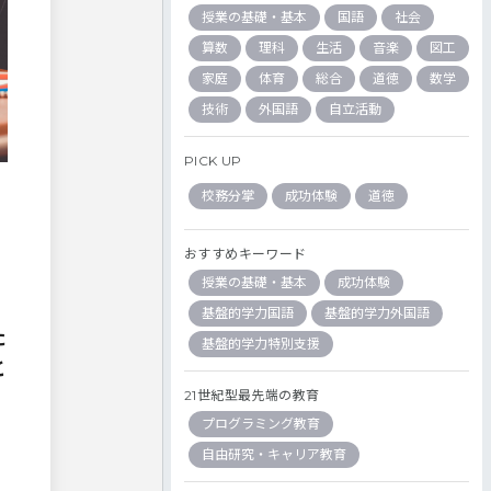
授業の基礎・基本
国語
社会
算数
理科
生活
音楽
図工
家庭
体育
総合
道徳
数学
技術
外国語
自立活動
PICK UP
校務分掌
成功体験
道徳
おすすめキーワード
授業の基礎・基本
成功体験
基盤的学力国語
基盤的学力外国語
た
基盤的学力特別支援
と
21世紀型最先端の教育
プログラミング教育
自由研究・キャリア教育