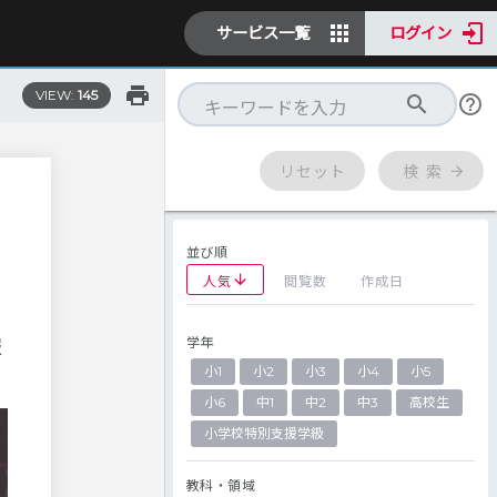
サービス一覧
ログイン
VIEW:
145
リセット
検 索
並び順
人気
閲覧数
作成日
学年
報
小1
小2
小3
小4
小5
小6
中1
中2
中3
高校生
小学校特別支援学級
教科・領域