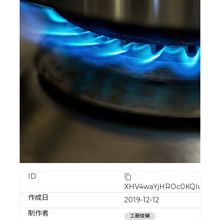
ID
XHV4waYjHROc0KQIuSog
作成日
2019-12-12
制作者
工藤俊輔