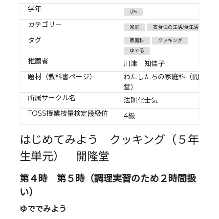
学年
小5
カテゴリー
家庭
衣食住の生活/食生活
タグ
家庭科
クッキング
ゆでる
推薦者
川津 知佳子
題材（教科書ページ）
わたしたちの家庭科（開隆
堂）
所属サークル名
法則化士気
TOSS授業技量検定段級位
4級
はじめてみよう クッキング（５年
生単元） 開隆堂
第４時 第５時（調理実習のため２時間扱
い）
ゆででみよう