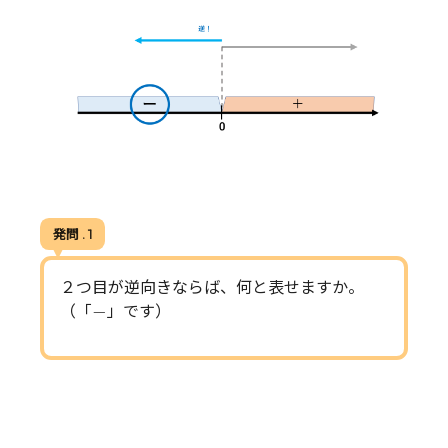
発問 . 1
２つ目が逆向きならば、何と表せますか。
−
−
（「
」です）