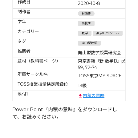
作成日
2020-10-8
制作者
村瀬歩
学年
高校生
カテゴリー
数学
数学Ｃ/ベクトル
タグ
向山型数学
推薦者
向山型数学授業研究会
題材（教科書ページ）
東京書籍『新 数学B』p56-
59, 72-74
所属サークル名
TOSS東京MY SPACE
TOSS授業技量検定段級位
13級
添付1
内積の意味
Power Point『内積の意味』をダウンロードし
て、お読みください。