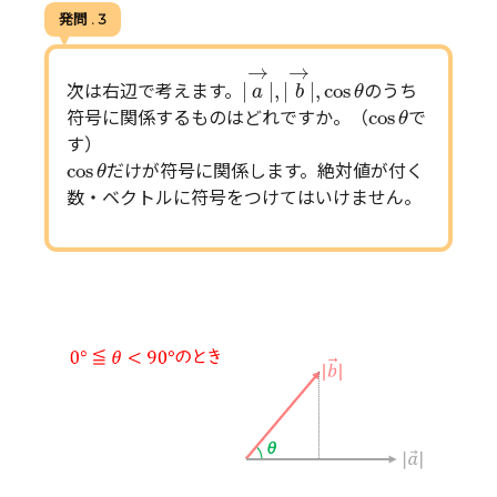
発問 . 3
|
(
a
→
|
,
|
(
b
→
|
,
cos
θ
→
→
|
|
,
|
|
,
cos
次は右辺で考えます。
のうち
a
b
θ
cos
θ
cos
符号に関係するものはどれですか。（
で
θ
す）
cos
θ
cos
だけが符号に関係します。絶対値が付く
θ
数・ベクトルに符号をつけてはいけません。