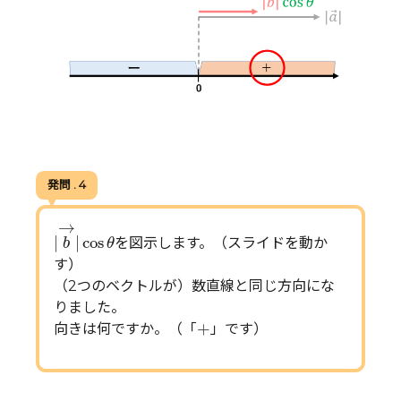
発問 . 4
|
(
b
→
|
cos
θ
→
|
|
cos
を図示します。（スライドを動か
b
θ
す）
（2つのベクトルが）数直線と同じ方向にな
りました。
+
+
向きは何ですか。（「
」です）