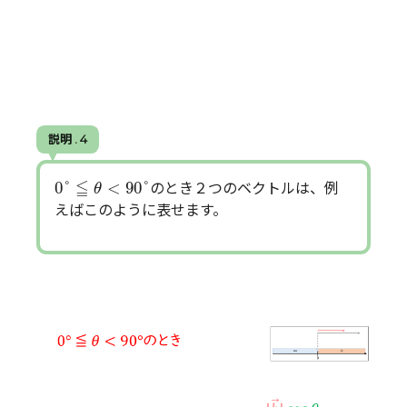
説明 . 4
0
°
≦
θ
<
90
°
≦
0
°
<
90
°
のとき２つのベクトルは、例
θ
えばこのように表せます。