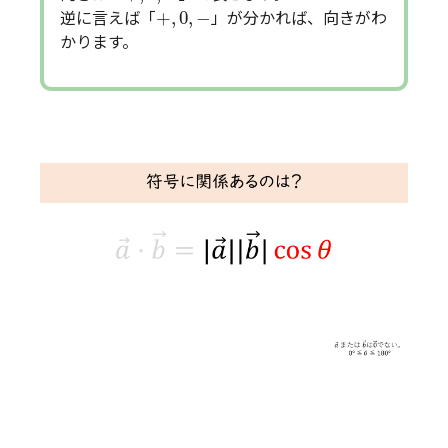
+
,
0
,
−
+
,
0
,
−
逆に言えば「
」が分かれば、向きがわ
かります。