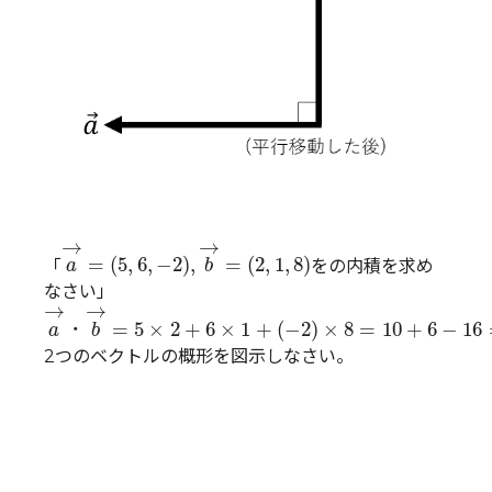
(
a
→
=
(
5
,
6
,
−
2
)
,
(
b
→
=
(
2
,
1
,
8
)
→
→
=
(
5
,
6
,
−
2
)
,
=
(
2
,
1
,
8
)
「
をの内積を求め
a
b
なさい」
(
a
→
・
(
b
→
=
5
×
2
+
6
×
1
+
(
−
2
)
×
8
=
10
+
6
−
16
=
0
→
→
・
=
5
×
2
+
6
×
1
+
(
−
2
)
×
8
=
10
+
6
−
16
a
b
2つのベクトルの概形を図示しなさい。