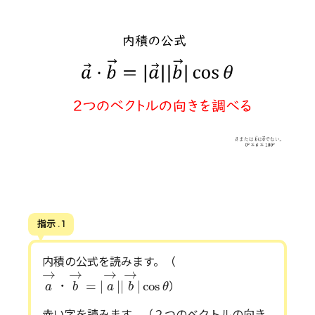
指示 . 1
内積の公式を読みます。（
(
a
→
・
(
b
→
=
|
(
a
→
|
|
(
b
→
|
cos
θ
→
→
→
→
・
=
|
|
|
|
cos
）
a
b
a
b
θ
赤い字を読みます。（２つのベクトルの向き