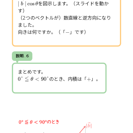
|
|
cos
を図示します。（スライドを動か
b
θ
す）
（2つのベクトルが）数直線と逆方向になり
ました。
−
−
向きは何ですか。（「
」です）
説明 . 6
まとめです。
0
°
≦
θ
<
90
°
+
≦
0
°
<
90
°
+
のとき、内積は「
」。
θ