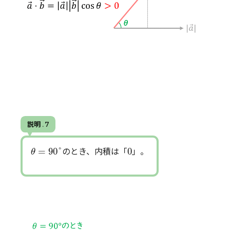
説明 . 7
θ
=
90
°
0
=
90
°
0
のとき、内積は「
」。
θ