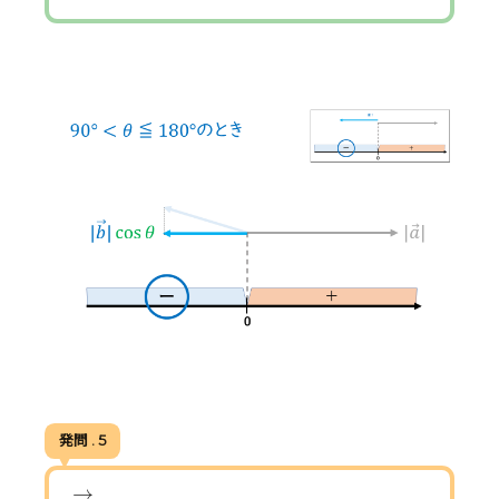
発問 . 5
|
(
b
→
|
cos
θ
→