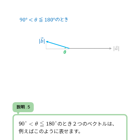
説明 . 5
90
°
<
θ
≦
180
°
≦
90
°
<
180
°
のとき２つのベクトルは、
θ
例えばこのように表せます。