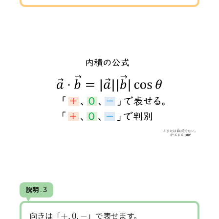
説明 . 3
+
,
0
,
−
+
,
0
,
−
向きは「
」で表せます。