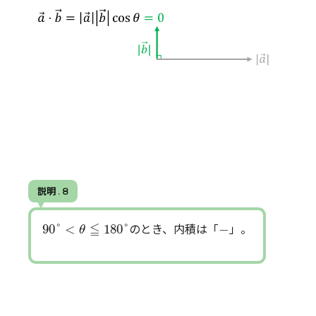
説明 . 8
90
°
<
θ
≦
180
°
−
≦
90
°
<
180
°
−
のとき、内積は「
」。
θ