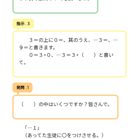
指示 . 3
３＝の上に０＝、其のうえ、―３＝、―
９＝と書きます。
０＝３×０、―３＝３×（ ）と書い
て。
発問 . 1
（ ）の中はいくつですか？皆さんで。
「―１」
（あってた生徒に〇をつけさせる。）