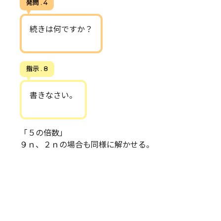
発問 . 4
続きは何ですか？
指示 . 8
書きなさい。
「５の倍数」
９ｎ、２ｎの場合も同様に解かせる。