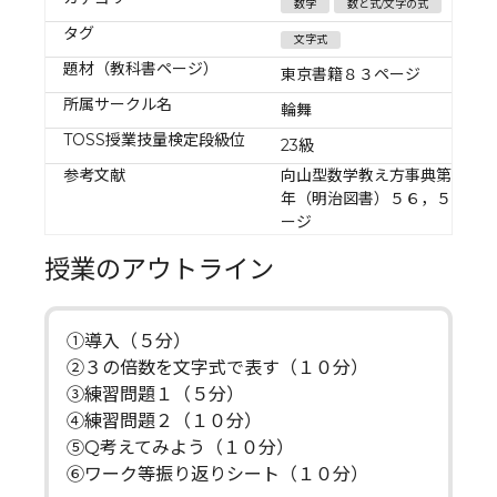
数学
数と式/文字の式
タグ
文字式
題材（教科書ページ）
東京書籍８３ページ
所属サークル名
輪舞
TOSS授業技量検定段級位
23級
参考文献
向山型数学教え方事典第１学
年（明治図書）５６，５７ペ
ージ
授業のアウトライン
①導入（５分）
②３の倍数を文字式で表す（１０分）
③練習問題１（５分）
④練習問題２（１０分）
⑤Q考えてみよう（１０分）
⑥ワーク等振り返りシート（１０分）