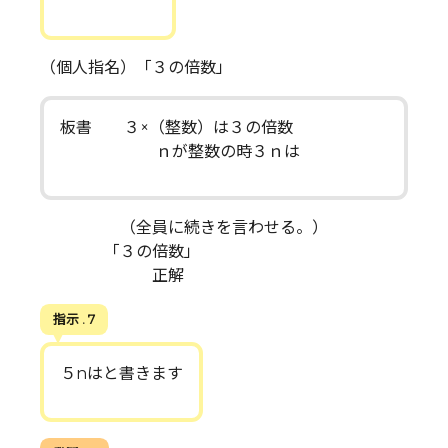
（個人指名）「３の倍数」
板書 ３×（整数）は３の倍数
ｎが整数の時３ｎは
（全員に続きを言わせる。）
「３の倍数」
正解
指示 . 7
５nはと書きます