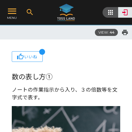
MENU
VIEW:
44
いいね
数の表し方①
ノートの作業指示から入り、３の倍数等を文
字式で表す。