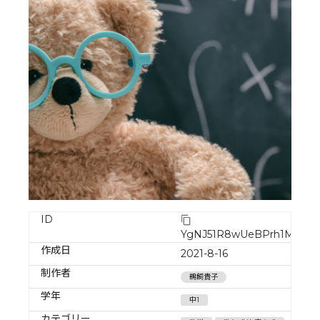
ID
YgNJ51R8wUeBPrh1MNEZ
作成日
2021-8-16
制作者
鵜飼貴子
学年
中1
カテゴリー