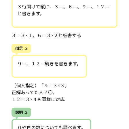
３行開けて縦に、３＝、６＝、９＝、１２＝
と書きます。
３＝３×１，６＝３×２と板書する
指示 . 2
９＝、１２＝続きを書きます。
（個人指名）「９＝３×３」
正解あってた人？〇，
１２＝３×４も同様に対応
説明 . 2
０や負の数についても調べます。