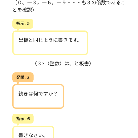
（０、―３，―６，―９・・・も３の倍数であるこ
とを確認）
指示 . 5
黒板と同じように書きます。
（３×（整数）は、と板書）
発問 . 3
続きは何ですか？
指示 . 6
書きなさい。