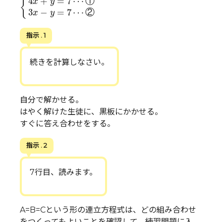
4
+
=
7
⋯
①
{
x
y
3
−
=
7
⋯
②
x
y
指示 . 1
続きを計算しなさい。
自分で解かせる。
はやく解けた生徒に、黒板にかかせる。
すぐに答え合わせをする。
指示 . 2
7行目、読みます。
A=B=Cという形の連立方程式は、どの組み合わせ
をつくってもよいことを確認して、練習問題に入