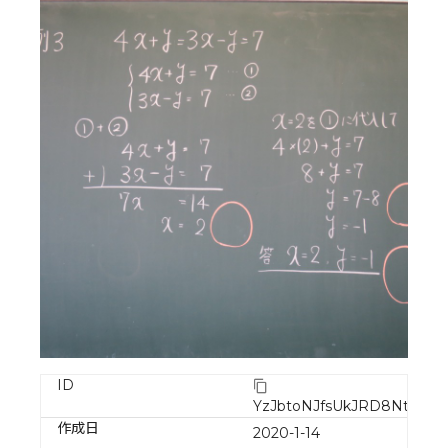
ID
YzJbtoNJfsUkJRD8NtdI
作成日
2020-1-14