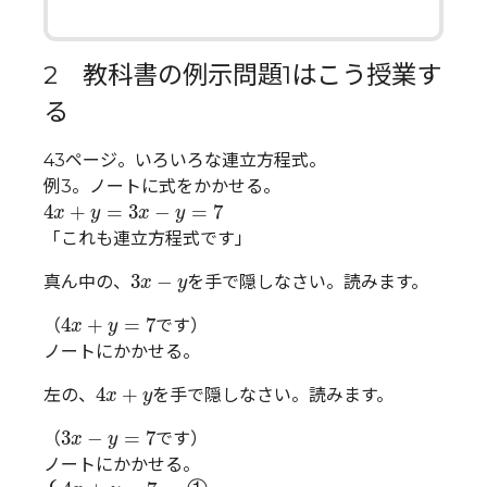
2 教科書の例示問題1はこう授業す
る
43ページ。いろいろな連立方程式。
例3。ノートに式をかかせる。
4
x
+
y
=
3
x
−
y
=
7
4
+
=
3
−
=
7
x
y
x
y
「これも連立方程式です」
3
x
−
y
3
−
真ん中の、
を手で隠しなさい。読みます。
x
y
4
x
+
y
=
7
4
+
=
7
（
です）
x
y
ノートにかかせる。
4
x
+
y
4
+
左の、
を手で隠しなさい。読みます。
x
y
3
x
−
y
=
7
3
−
=
7
（
です）
x
y
ノートにかかせる。
{
4
x
+
y
=
7
⋯
①
3
x
−
y
=
7
⋯
②