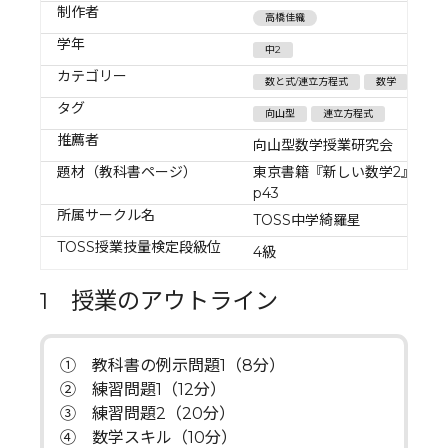
制作者
高橋佳織
学年
中2
カテゴリー
数と式/連立方程式
数学
タグ
向山型
連立方程式
推薦者
向山型数学授業研究会
題材（教科書ページ）
東京書籍『新しい数学2』
p43
所属サークル名
TOSS中学綺羅星
TOSS授業技量検定段級位
4級
1 授業のアウトライン
① 教科書の例示問題1（8分）
② 練習問題1（12分）
③ 練習問題2（20分）
④ 数学スキル（10分）