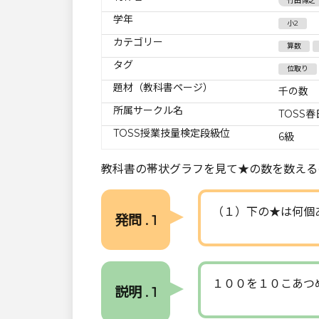
竹田博之
学年
小2
カテゴリー
算数
タグ
位取り
題材（教科書ページ）
千の数
所属サークル名
TOSS
TOSS授業技量検定段級位
6級
教科書の帯状グラフを見て★の数を数える
（１）下の★は何個
発問 . 1
１００を１０こあつ
説明 . 1