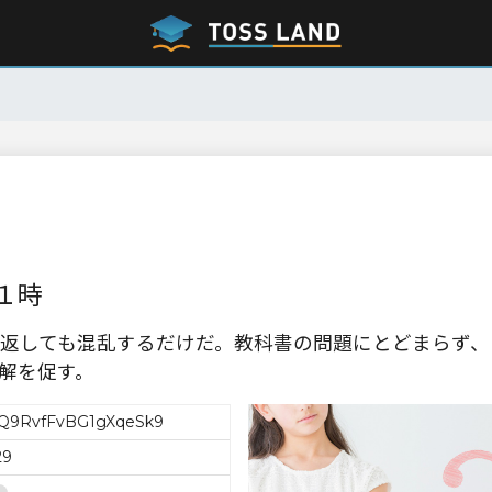
１時
返しても混乱するだけだ。教科書の問題にとどまらず、
解を促す。
9RvfFvBG1gXqeSk9
29