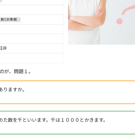
数と計算/数
春日井
のが、問題１。
ありますか。
めた数を千といいます。千は１０００とかきます。