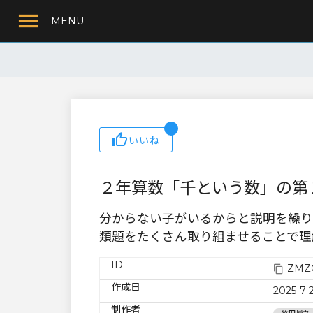
MENU
いいね
２年算数「千という数」の第
分からない子がいるからと説明を繰り
類題をたくさん取り組ませることで理
ID
ZMZQ
作成日
2025-7-
制作者