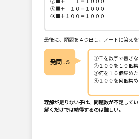
⑦■＋ １＝１０００
⑧■＋ １０＝１０００
⑨■＋１００＝１０００
最後に、類題を４つ出し、ノートに答えを
①千を数字で書きな
発問 . 5
②１００を１０個集
③何を１０個集めた
④１００を何個集め
理解が足りない子は、問題数が不足してい
解くだけでは納得するのは難しい。