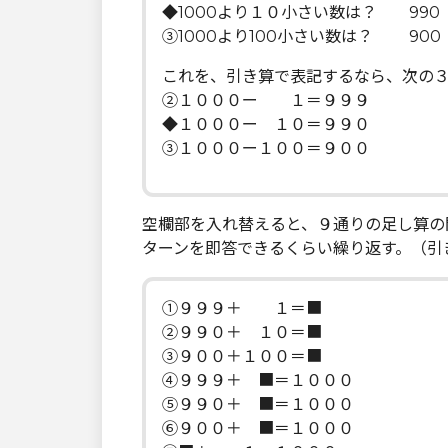
◆1000より１０小さい数は？ 990
③1000より100小さい数は？ 900
これを、引き算で表記するなら、次の
②１０００ー １＝９９９
◆１０００ー １０＝９９０
③１０００ー１００＝９００
空欄部を入れ替えると、９通りの足し算の
ターンを即答できるくらい繰り返す。（引
①９９９＋ １＝■
②９９０＋ １０＝■
③９００＋１００＝■
④９９９＋ ■＝１０００
⑤９９０＋ ■＝１０００
⑥９００＋ ■＝１０００