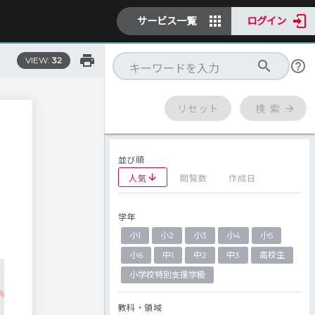
サービス一覧
ログイン
VIEW:
32
リセット
検 索
並び順
人気
閲覧数
作成日
学年
小1
小2
小3
小4
小5
小6
中1
中2
中3
高校生
小学校特別支援学級
教科・領域