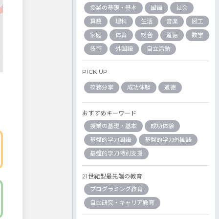
授業の基礎・基本
国語
社会
算数
理科
生活
音楽
図工
家庭
体育
総合
道徳
数学
技術
外国語
自立活動
PICK UP
校務分掌
成功体験
道徳
おすすめキーワード
授業の基礎・基本
成功体験
基盤的学力国語
基盤的学力外国語
基盤的学力特別支援
21世紀型最先端の教育
プログラミング教育
自由研究・キャリア教育