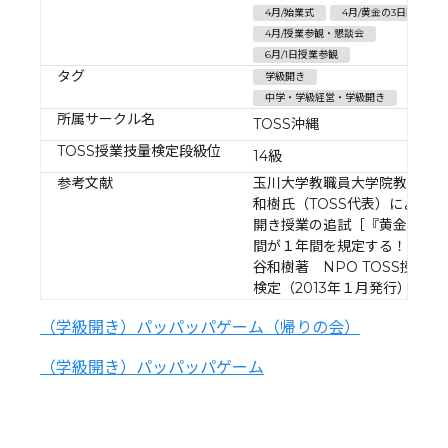
4月/始業式
4月/黄金の3日間
4月/授業参観・懇談会
6月/1日授業参観
タグ
学級開き
中学・学級経営・学級開き
所属サークル名
TOSS沖縄
TOSS授業技量検定段級位
14級
参考文献
玉川大学教職員大学院教授 
和樹氏（TOSS代表）による学
開き授業の追試［『黄金の３
間が１年間を規定する！！
谷和樹著 NPO TOSS授業技
検定（2013年１月発行）］
（学級開き）パッパッパゲーム（帰りの会）
（学級開き）パッパッパゲーム