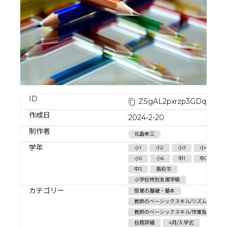
ID
ZSgAL2pxrzp3GDqR42Z
作成日
2024-2-20
制作者
北島幸三
学年
小1
小2
小3
小4
小5
小6
中1
中2
中3
高校生
小学校特別支援学級
カテゴリー
授業の基礎・基本
教師のベーシックスキル/リズム・テンポ
教師のベーシックスキル/作業指示
校務詳細
4月/入学式