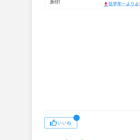
添付1
低学年ーよりよ
いいね