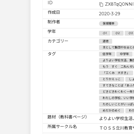
ID
ZX8TqQ0NNI
作成日
2020-3-29
制作者
保坂雅幸
学年
小1
小2
小3
カテゴリー
道徳
主として集団や社会と
タグ
低学年
中学年
よりよい学校生活、集
もう すぐ 二ねんせ
「三くみ 大すき」
とりかえっこ
し
すてきなことば「あふ
どきどきわくわく一年
わたしの学校、いい学
たのしいことがいっぱ
めだかのめぐ
わ
題材（教科書ページ）
よりよい学校生活
所属サークル名
ＴＯＳＳ立川教育