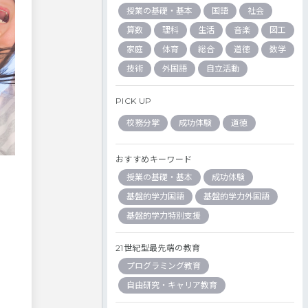
授業の基礎・基本
国語
社会
算数
理科
生活
音楽
図工
家庭
体育
総合
道徳
数学
技術
外国語
自立活動
PICK UP
校務分掌
成功体験
道徳
おすすめキーワード
授業の基礎・基本
成功体験
基盤的学力国語
基盤的学力外国語
基盤的学力特別支援
21世紀型最先端の教育
プログラミング教育
自由研究・キャリア教育