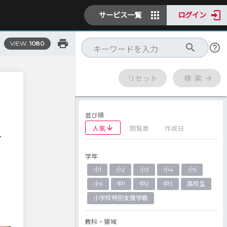
サービス一覧
ログイン
VIEW:
1080
リセット
検 索
並び順
人気
閲覧数
作成日
ト
学年
の
小1
小2
小3
小4
小5
⑥
導
小6
中1
中2
中3
高校生
小学校特別支援学級
教科・領域