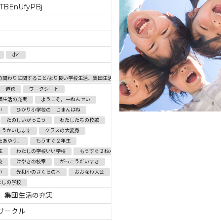
TBEnUfyPBj
小4
の関わりに関すること/より良い学校生活、集団生活の充実
道徳
ワークシート
団生活の充実
ようこそ，一ねんせい
い
ひかり小学校の じまんはね
たのしいがっこう
わたしたちの校歌
ょうかいします
クラスの大変身
たあゆう」
もうすぐ２年生
生
わたしの学校いい学校
もうすぐ２ねんせい
校
けやきの校章
がっこうだいすき
い
光和小のさくらの木
おおなわ大会
たしの学校
、集団生活の充実
サークル