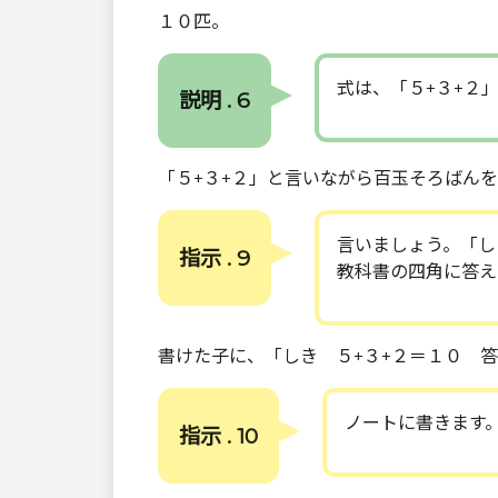
１０匹。
式は、「５+３+２
説明 . 6
「５+３+２」と言いながら百玉そろばん
言いましょう。「し
指示 . 9
教科書の四角に答え
書けた子に、「しき ５+３+２＝１０ 
ノートに書きます
指示 . 10