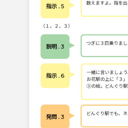
数えますよ。指を出
指示 . 5
（１，２，３）
つぎに３匹乗りまし
説明 . 3
一緒に言いましょう
指示 . 6
お花駅の上に「３」
③の絵。どんぐり駅
どんぐり駅でも、ネ
発問 . 3