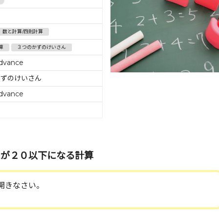
数と計算/四則計算
算
３つのかずのけいさん
dvance
かずのけいさん
dvance
えが２０以下になる計算
開きなさい。