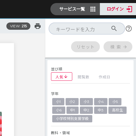
サービス一覧
ログイン
VIEW:
215
リセット
検 索
並び順
人気
閲覧数
作成日
学年
き
小1
小2
小3
小4
小5
小6
中1
中2
中3
高校生
小学校特別支援学級
教科・領域