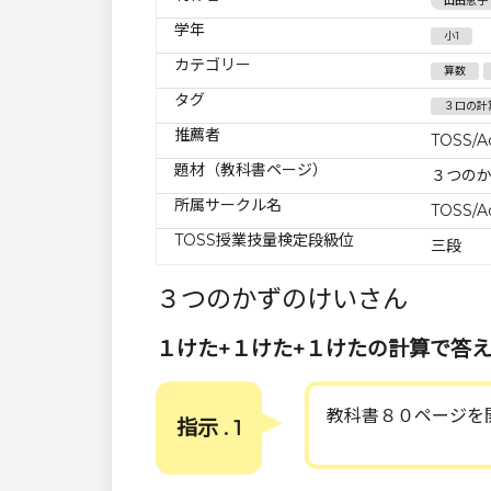
山田恵子
学年
小1
カテゴリー
算数
タグ
３口の計
推薦者
TOSS/A
題材（教科書ページ）
３つの
所属サークル名
TOSS/A
TOSS授業技量検定段級位
三段
３つのかずのけいさん
１けた+１けた+１けたの計算で答
教科書８０ページを
指示 . 1