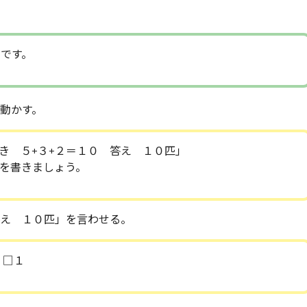
」です。
を動かす。
き ５+３+２＝１０ 答え １０匹」
を書きましょう。
答え １０匹」を言わせる。
。□１