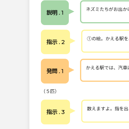
ネズミたちがお出か
説明 . 1
①の絵。かえる駅を
指示 . 2
かえる駅では、汽車
発問 . 1
（５匹）
数えますよ。指を出
指示 . 3