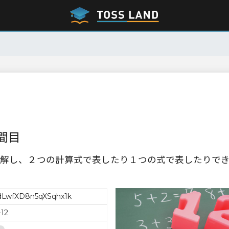
間目
解し、２つの計算式で表したり１つの式で表したりで
LwfXD8n5qXSqhx1k
-12