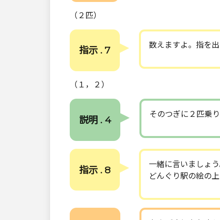
（２匹）
数えますよ。指を出
指示 . 7
（１，２）
そのつぎに２匹乗り
説明 . 4
一緒に言いましょう
指示 . 8
どんぐり駅の絵の上