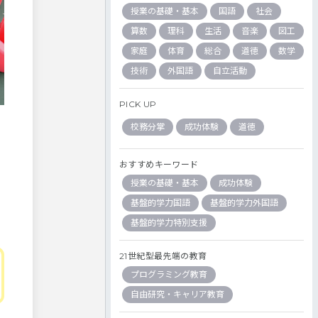
授業の基礎・基本
国語
社会
算数
理科
生活
音楽
図工
家庭
体育
総合
道徳
数学
技術
外国語
自立活動
PICK UP
校務分掌
成功体験
道徳
おすすめキーワード
授業の基礎・基本
成功体験
基盤的学力国語
基盤的学力外国語
基盤的学力特別支援
21世紀型最先端の教育
プログラミング教育
自由研究・キャリア教育