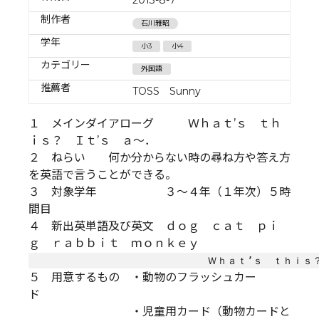
制作者
石川雅昭
学年
小3
小4
カテゴリー
外国語
推薦者
TOSS Sunny
１ メインダイアローグ Ｗｈａｔ’ｓ ｔｈ
ｉｓ？ Ｉｔ’ｓ ａ～．
２ ねらい 何か分からない時の尋ね方や答え方
を英語で言うことができる。
３ 対象学年 ３～４年（１年次）５時
間目
４ 新出英単語及び英文 ｄｏｇ ｃａｔ ｐｉ
ｇ ｒａｂｂｉｔ ｍｏｎｋｅｙ
５ 用意するもの ・動物のフラッシュカー
ド
・児童用カード（動物カードと