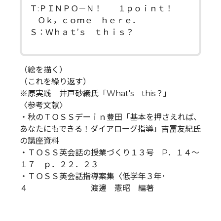
Ｔ:ＰＩＮＰＯ－Ｎ！ １ｐｏｉｎｔ！
Ｏｋ，ｃｏｍｅ ｈｅｒｅ．
Ｓ：Ｗｈａｔ’ｓ ｔｈｉｓ？
（絵を描く）
（これを繰り返す）
※原実践 井戸砂織氏「What's this？」
〈参考文献〉
・秋のＴＯＳＳデーｉｎ豊田「基本を押さえれば、
あなたにもできる！ダイアローグ指導」吉冨友紀氏
の講座資料
・ＴＯＳＳ英会話の授業づくり１３号 P．１４～
１７ ｐ．２２．２３
・ＴＯＳＳ英会話指導案集〈低学年３年･
４ 渡邊 憲昭 編著