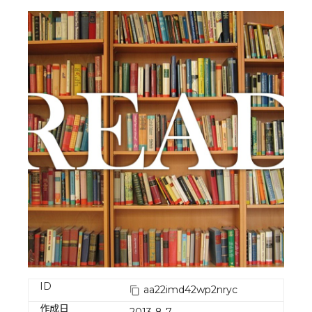
ID
aa22imd42wp2nryc
作成日
2013-8-7