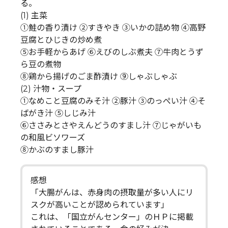
る。
(1) 主菜
①鮭の香り漬け ②すきやき ③いかの詰め物 ④高野
豆腐とひじきの炒め煮
⑤お手軽からあげ ⑥えびのしぶ煮夫 ⑦牛肉とうず
ら豆の煮物
⑧鶏から揚げのごま酢漬け ⑨しゃぶしゃぶ
(2) 汁物・スープ
①なめこと豆腐のみそ汁 ②豚汁 ③のっぺい汁 ④そ
ばがき汁 ⑤しじみ汁
⑥ささみとさやえんどうのすまし汁 ⑦じゃがいも
の和風ビソワーズ
⑧かぶのすまし豚汁
感想
「大腸がんは、赤身肉の摂取量が多い人にリ
スクが高いことが認められています」
これは、「国立がんセンター」のＨＰに掲載