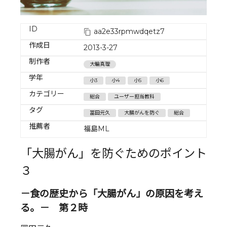
ID
aa2e33rpmwdqetz7
作成日
2013-3-27
制作者
大輪真理
学年
小3
小4
小5
小6
カテゴリー
総合
ユーザー担当教科
タグ
冨田元久
大腸がんを防ぐ
総合
推薦者
福島ML
「大腸がん」を防ぐためのポイント
３
－食の歴史から「大腸がん」の原因を考え
る。－ 第２時