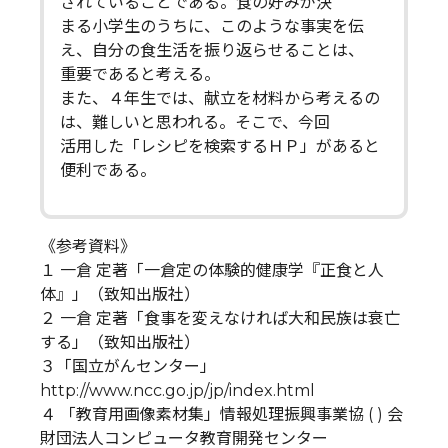
されていることである。食の好みが決
まる小学生のうちに、このような事実を伝
え、自分の食生活を振り返らせることは、
重要であると考える。
また、４年生では、献立を材料から考えるの
は、難しいと思われる。そこで、今回
活用した「レシピを検索するＨＰ」があると
便利である。
《参考資料》
１ 一倉 定著「一倉定の体験的健康学『正食と人
体』」（致知出版社）
２ 一倉 定著「食事を変えなければ大和民族は衰亡
する」（致知出版社）
３「国立がんセンター」
http://www.ncc.go.jp/jp/index.html
４ 「教育用画像素材集」情報処理振興事業協 ( ) 会
財団法人コンピュータ教育開発センター