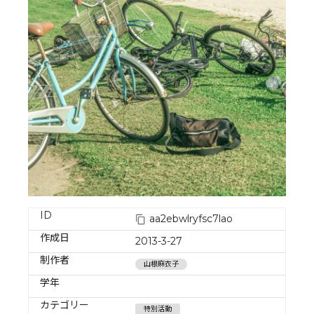
ID
aa2ebwlryfsc7lao
作成日
2013-3-27
制作者
山根麻衣子
学年
カテゴリー
特別活動