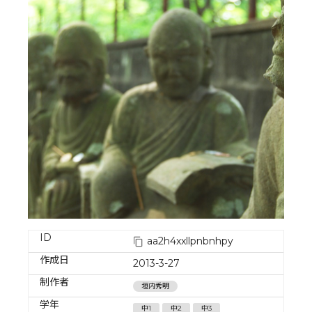
ID
aa2h4xxllpnbnhpy
作成日
2013-3-27
制作者
垣内秀明
学年
中1
中2
中3