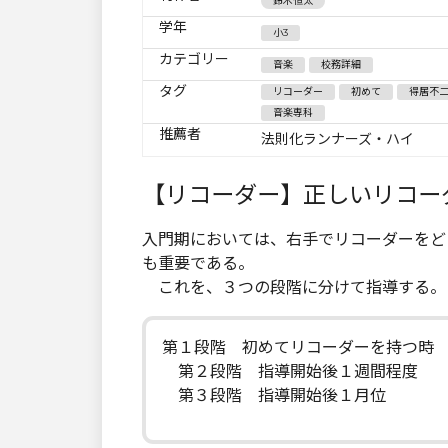
鈴木恒太
学年
小3
カテゴリー
音楽
校務詳細
タグ
リコーダー
初めて
得居不
音楽専科
推薦者
法則化ランナーズ・ハイ
【リコーダー】正しいリコー
入門期においては、右手でリコーダーをど
も重要である。
これを、３つの段階に分けて指導する。
第１段階 初めてリコーダーを持つ時
第２段階 指導開始後１週間程度
第３段階 指導開始後１月位