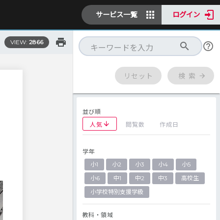
サービス一覧
ログイン
VIEW:
2866
リセット
検 索
並び順
人気
閲覧数
作成日
学年
小1
小2
小3
小4
小5
小6
中1
中2
中3
高校生
小学校特別支援学級
教科・領域