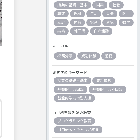
授業の基礎・基本
国語
社会
算数
理科
生活
音楽
図工
家庭
体育
総合
道徳
数学
技術
外国語
自立活動
PICK UP
校務分掌
成功体験
道徳
おすすめキーワード
授業の基礎・基本
成功体験
基盤的学力国語
基盤的学力外国語
基盤的学力特別支援
21世紀型最先端の教育
プログラミング教育
自由研究・キャリア教育