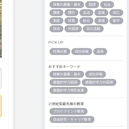
授業の基礎・基本
国語
社会
算数
理科
生活
音楽
図工
家庭
体育
総合
道徳
数学
技術
外国語
自立活動
PICK UP
校務分掌
成功体験
道徳
おすすめキーワード
授業の基礎・基本
成功体験
基盤的学力国語
基盤的学力外国語
基盤的学力特別支援
21世紀型最先端の教育
プログラミング教育
自由研究・キャリア教育