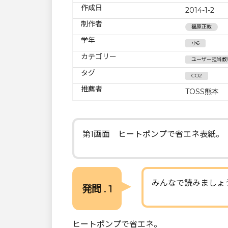
作成日
2014-1-2
制作者
福原正教
学年
小6
カテゴリー
ユーザー担当教
タグ
CO2
推薦者
TOSS熊本
第1画面 ヒートポンプで省エネ表紙。
みんなで読みましょ
発問 . 1
ヒートポンプで省エネ。