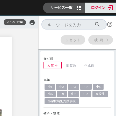
サービス一覧
ログイン
VIEW:
1536
リセット
検 索
並び順
人気
閲覧数
作成日
学年
小1
小2
小3
小4
小5
小6
中1
中2
中3
高校生
小学校特別支援学級
教科・領域