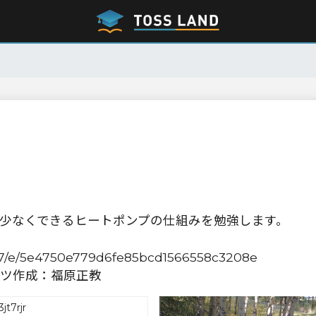
を少なくできるヒートポンプの仕組みを勉強します。
_2007/e/5e4750e779d6fe85bcd1566558c3208e
ツ作成：福原正教
jt7rjr